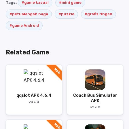
Tags:
#game kasual
#mini game
#petualangan naga
#puzzle
#grafis ringan
#game Android
Related Game
MOD
qqslot APK 4.6.4
Coach Bus Simulator
APK
v4.6.4
v2.6.0
MOD