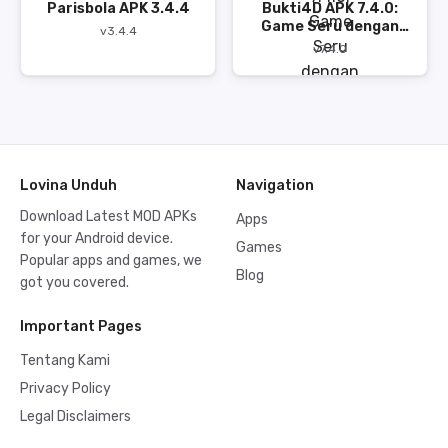
Parisbola APK 3.4.4
Bukti4D APK 7.4.0:
Game Seru dengan
v3.4.4
Gameplay Praktis
v7.4.0
Lovina Unduh
Navigation
Download Latest MOD APKs
Apps
for your Android device.
Games
Popular apps and games, we
Blog
got you covered.
Important Pages
Tentang Kami
Privacy Policy
Legal Disclaimers