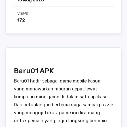
10 Aug 2026
VIEWS
172
Baru01 APK
Baru01 hadir sebagai game mobile kasual
yang menawarkan hiburan cepat lewat
kumpulan mini-game di dalam satu aplikasi.
Dari petualangan bertema naga sampai puzzle
yang menguji fokus, game ini dirancang
untuk pemain yang ingin langsung bermain