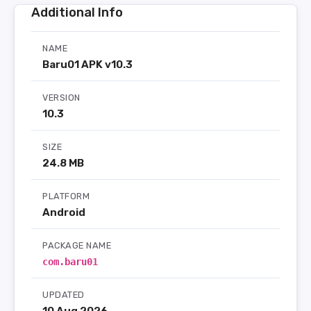
Additional Info
NAME
Baru01 APK v10.3
VERSION
10.3
SIZE
24.8 MB
PLATFORM
Android
PACKAGE NAME
com.baru01
UPDATED