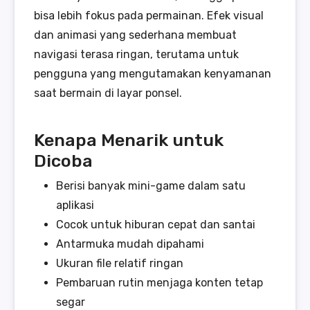
bisa lebih fokus pada permainan. Efek visual
dan animasi yang sederhana membuat
navigasi terasa ringan, terutama untuk
pengguna yang mengutamakan kenyamanan
saat bermain di layar ponsel.
Kenapa Menarik untuk
Dicoba
Berisi banyak mini-game dalam satu
aplikasi
Cocok untuk hiburan cepat dan santai
Antarmuka mudah dipahami
Ukuran file relatif ringan
Pembaruan rutin menjaga konten tetap
segar