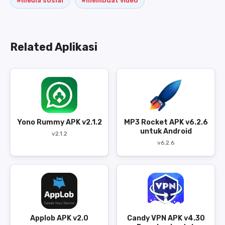
#media sosial
#membuat video
Related Aplikasi
Yono Rummy APK v2.1.2
MP3 Rocket APK v6.2.6
untuk Android
v2.1.2
v6.2.6
Applob APK v2.0
Candy VPN APK v4.30