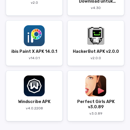
Download untuk
v2.0
Android
v4.30
ibis Paint X APK 14.0.1
HackerBot APK v2.0.0
v14.0.1
v2.0.0
Windscribe APK
Perfect Girls APK
v3.0.89
v4.0.2208
v3.0.89