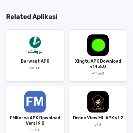
Related Aplikasi
Barwaqt APK
Xingtu APK Download
v14.6.0
v2.0.0
v14.6.0
FMKorea APK Download
Drone View ML APK v1.2
Versi 9.8
v1.2
v9.8