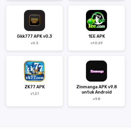
Gkk777 APK v0.3
1EE APK
v0.3
v1.0.29
ZK77 APK
Zinmanga APK v9.8
untuk Android
v1.2.1
v9.8