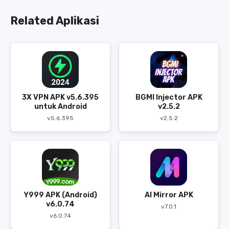
Related Aplikasi
3X VPN APK v5.6.395
BGMI Injector APK
untuk Android
v2.5.2
v5.6.395
v2.5.2
Y999 APK (Android)
AI Mirror APK
v6.0.74
v7.0.1
v6.0.74