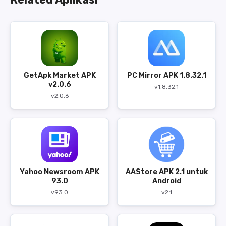
GetApk Market APK
PC Mirror APK 1.8.32.1
v2.0.6
v1.8.32.1
v2.0.6
Yahoo Newsroom APK
AAStore APK 2.1 untuk
93.0
Android
v93.0
v2.1