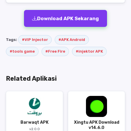
Download APK Sekarang
Tags:
#VIP Injector
#APK Android
#tools game
#Free Fire
#injektor APK
Related Aplikasi
Barwaqt APK
Xingtu APK Download
v14.6.0
v2.0.0