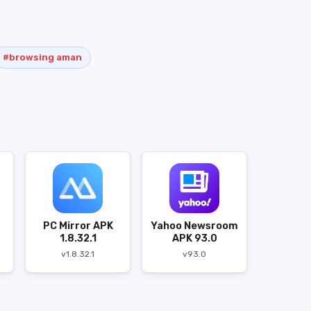
#browsing aman
PC Mirror APK
Yahoo Newsroom
1.8.32.1
APK 93.0
v1.8.32.1
v93.0