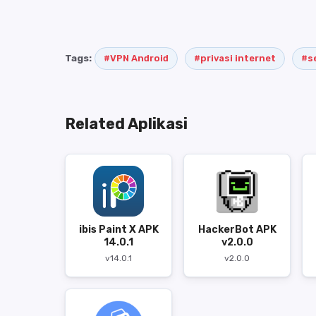
Tags:
#VPN Android
#privasi internet
#s
Related Aplikasi
ibis Paint X APK
HackerBot APK
14.0.1
v2.0.0
v14.0.1
v2.0.0