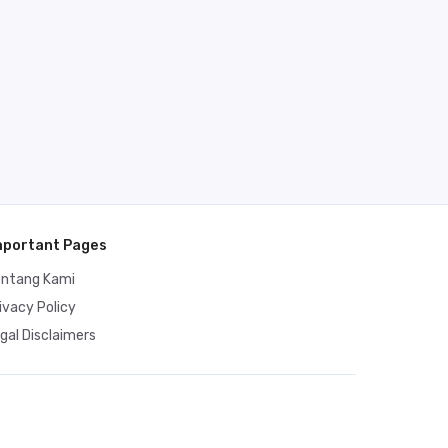
mportant Pages
entang Kami
ivacy Policy
gal Disclaimers