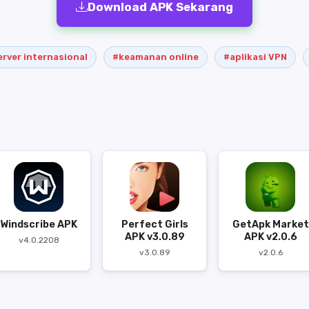
Download APK Sekarang
erver internasional
#keamanan online
#aplikasi VPN
Windscribe APK
Perfect Girls
GetApk Market
APK v3.0.89
APK v2.0.6
v4.0.2208
v3.0.89
v2.0.6