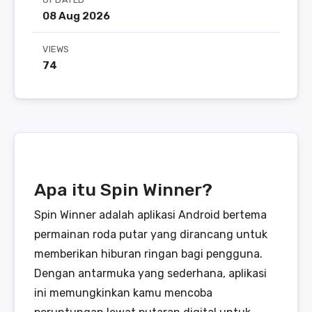
08 Aug 2026
VIEWS
74
Apa itu Spin Winner?
Spin Winner adalah aplikasi Android bertema
permainan roda putar yang dirancang untuk
memberikan hiburan ringan bagi pengguna.
Dengan antarmuka yang sederhana, aplikasi
ini memungkinkan kamu mencoba