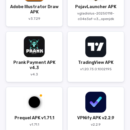
Adobe Illustrator Draw
PojavLauncher APK
APK
vgladiolus-20250118-
v3.7.29
c04e3af-v3_openjdk
Prank Payment APK
TradingView APK
v4.3
v1.20.73.0.1002195
v4.3
Prequel APK v1.71.1
VPNify APK v2.2.9
v1.71.1
v2.2.9