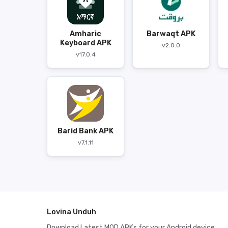
Amharic
Barwaqt APK
Keyboard APK
v2.0.0
v17.0.4
Barid Bank APK
v7.1.11
Lovina Unduh
Download Latest MOD APKs for your Android device.