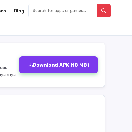
es
Blog
Download APK (18 MB)
uai,
ayahnya.