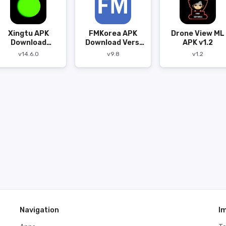
Xingtu APK
FMKorea APK
Drone View ML
Download
Download Versi
APK v1.2
v14.6.0
9.8
v14.6.0
v9.8
v1.2
Navigation
I