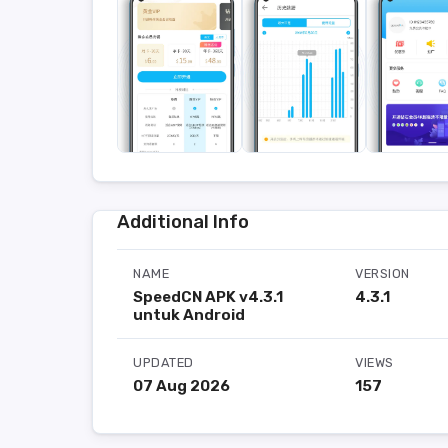
Additional Info
NAME
VERSION
SpeedCN APK v4.3.1
4.3.1
untuk Android
UPDATED
VIEWS
07 Aug 2026
157