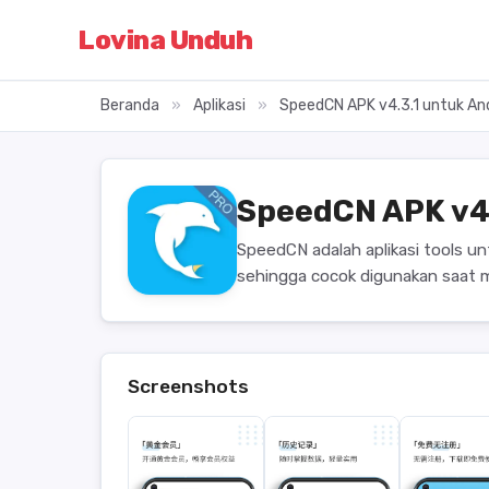
Lovina Unduh
Beranda
»
Aplikasi
»
SpeedCN APK v4.3.1 untuk An
SpeedCN APK v4
SpeedCN adalah aplikasi tools u
sehingga cocok digunakan saat m
Screenshots