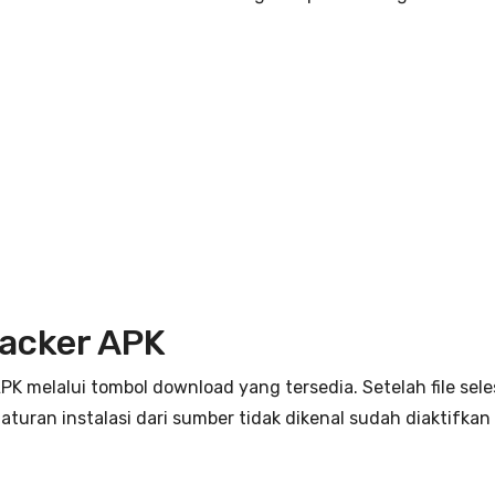
acker APK
elalui tombol download yang tersedia. Setelah file seles
uran instalasi dari sumber tidak dikenal sudah diaktifkan j