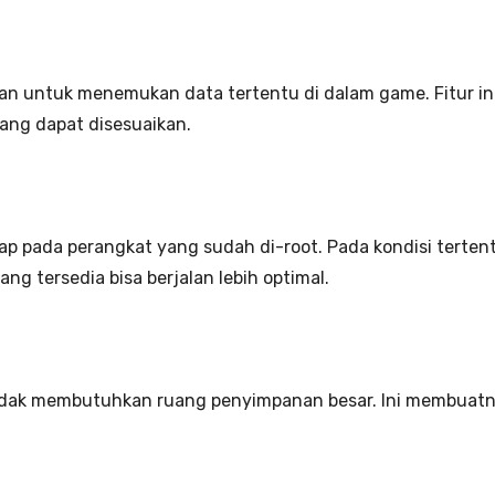
n untuk menemukan data tertentu di dalam game. Fitur ini 
ang dapat disesuaikan.
ngkap pada perangkat yang sudah di-root. Pada kondisi terte
ang tersedia bisa berjalan lebih optimal.
 tidak membutuhkan ruang penyimpanan besar. Ini membuatn