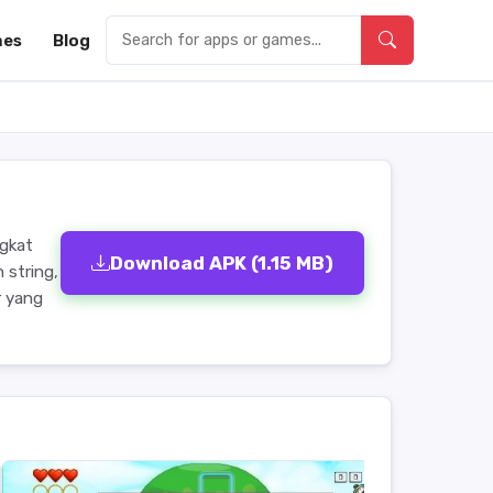
es
Blog
ngkat
Download APK (1.15 MB)
 string,
r yang