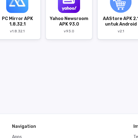
PC Mirror APK
Yahoo Newsroom
AAStore APK 2.
1.8.32.1
APK 93.0
untuk Android
v1.8.32.1
v93.0
v2.1
Navigation
I
Apps
T