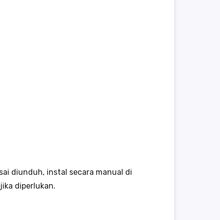
ai diunduh, instal secara manual di
ika diperlukan.