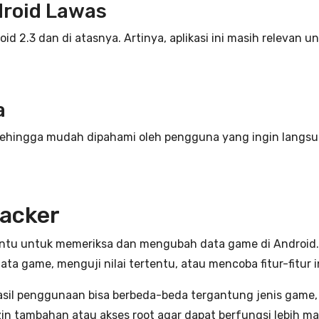
droid Lawas
 2.3 dan di atasnya. Artinya, aplikasi ini masih relevan 
a
 sehingga mudah dipahami oleh pengguna yang ingin langsu
acker
ntu untuk memeriksa dan mengubah data game di Android. Ap
a game, menguji nilai tertentu, atau mencoba fitur-fitur 
sil penggunaan bisa berbeda-beda tergantung jenis game, v
in tambahan atau akses root agar dapat berfungsi lebih ma