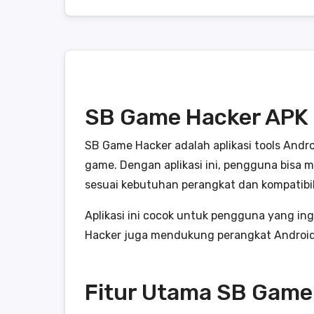
SB Game Hacker APK
SB Game Hacker adalah aplikasi tools An
game. Dengan aplikasi ini, pengguna bisa 
sesuai kebutuhan perangkat dan kompatibi
Aplikasi ini cocok untuk pengguna yang in
Hacker juga mendukung perangkat Android la
Fitur Utama SB Game