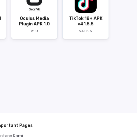
1
Oculus Media
TikTok 18+ APK
Plugin APK 1.0
v41.5.5
v1.0
v41.5.5
mportant Pages
entang Kami