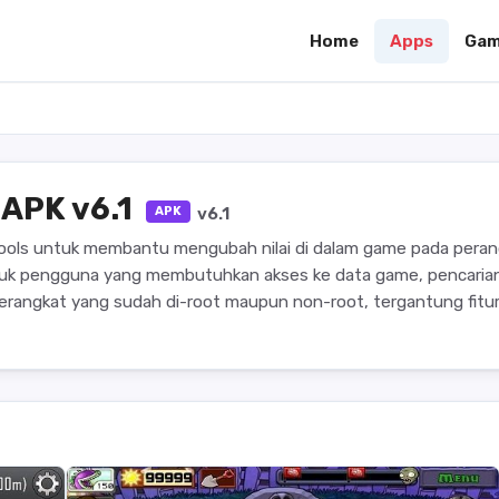
Home
Apps
Gam
 APK v6.1
APK
v6.1
 tools untuk membantu mengubah nilai di dalam game pada pera
 untuk pengguna yang membutuhkan akses ke data game, pencarian
erangkat yang sudah di-root maupun non-root, tergantung fitu