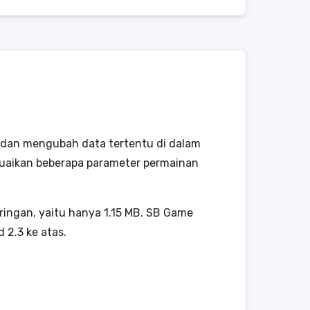
 dan mengubah data tertentu di dalam
esuaikan beberapa parameter permainan
ringan, yaitu hanya 1.15 MB. SB Game
 2.3 ke atas.