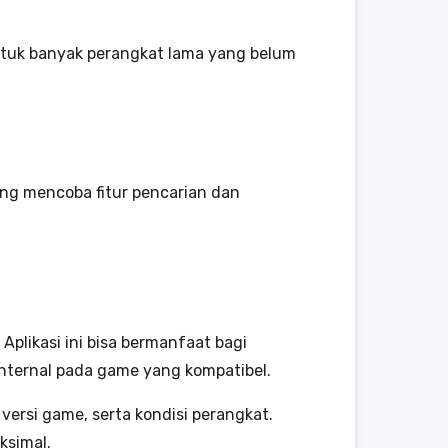
untuk banyak perangkat lama yang belum
ng mencoba fitur pencarian dan
likasi ini bisa bermanfaat bagi
internal pada game yang kompatibel.
ersi game, serta kondisi perangkat.
ksimal.