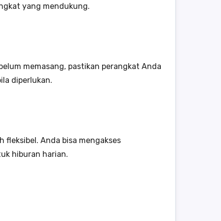
angkat yang mendukung.
ebelum memasang, pastikan perangkat Anda
la diperlukan.
h fleksibel. Anda bisa mengakses
uk hiburan harian.