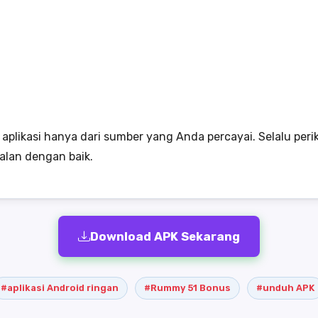
ikasi hanya dari sumber yang Anda percayai. Selalu perik
jalan dengan baik.
Download APK Sekarang
#aplikasi Android ringan
#Rummy 51 Bonus
#unduh APK