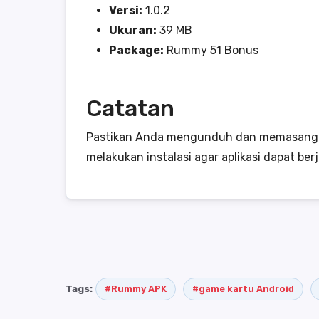
Versi:
1.0.2
Ukuran:
39 MB
Package:
Rummy 51 Bonus
Catatan
Pastikan Anda mengunduh dan memasang apl
melakukan instalasi agar aplikasi dapat ber
Tags:
#Rummy APK
#game kartu Android