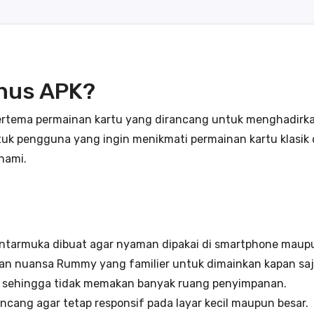
nus APK?
bertema permainan kartu yang dirancang untuk menghadi
 untuk pengguna yang ingin menikmati permainan kartu klasi
hami.
ntarmuka dibuat agar nyaman dipakai di smartphone maupu
n nuansa Rummy yang familier untuk dimainkan kapan saj
 sehingga tidak memakan banyak ruang penyimpanan.
ncang agar tetap responsif pada layar kecil maupun besar.