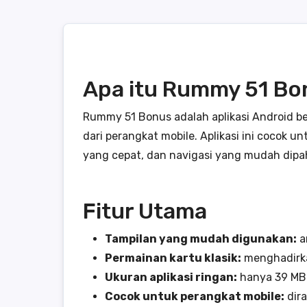
Apa itu Rummy 51 Bo
Rummy 51 Bonus adalah aplikasi Android 
dari perangkat mobile. Aplikasi ini cocok
yang cepat, dan navigasi yang mudah dipa
Fitur Utama
Tampilan yang mudah digunakan:
a
Permainan kartu klasik:
menghadirka
Ukuran aplikasi ringan:
hanya 39 MB
Cocok untuk perangkat mobile:
dira