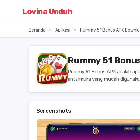
Lovina Unduh
Beranda
»
Aplikasi
»
Rummy 51 Bonus APK Downloa
Rummy 51 Bonus
Rummy 51 Bonus APK adalah apli
antarmuka yang mudah digunakan 
Screenshots