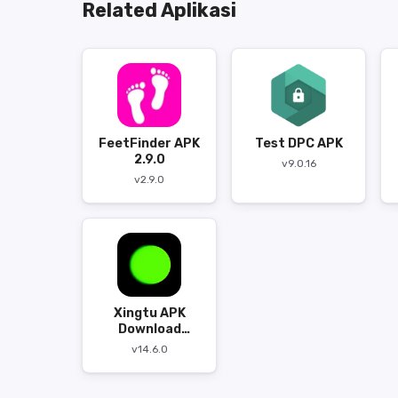
Related Aplikasi
FeetFinder APK
Test DPC APK
2.9.0
v9.0.16
v2.9.0
Xingtu APK
Download
v14.6.0
v14.6.0