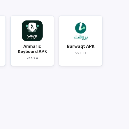
Amharic
Barwaqt APK
Keyboard APK
v2.0.0
v17.0.4