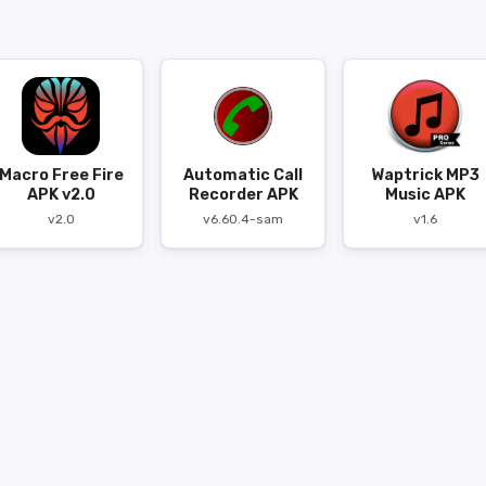
Macro Free Fire
Automatic Call
Waptrick MP3
APK v2.0
Recorder APK
Music APK
v2.0
v6.60.4-sam
v1.6