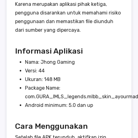
Karena merupakan aplikasi pihak ketiga,
pengguna disarankan untuk memahami risiko
penggunaan dan memastikan file diunduh
dari sumber yang dipercaya.
Informasi Aplikasi
Nama: Jhong Gaming
Versi: 44
Ukuran: 148 MB
Package Name:
com.GURA_IMLS_legends.mlbb_skin_ayourma
Android minimum: 5.0 dan up
Cara Menggunakan
Setelah file APK terunduh, aktifkan izin