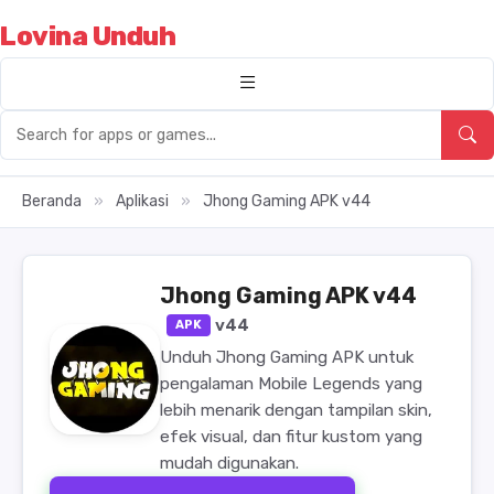
Lovina Unduh
Beranda
»
Aplikasi
»
Jhong Gaming APK v44
Jhong Gaming APK v44
v44
APK
Unduh Jhong Gaming APK untuk
pengalaman Mobile Legends yang
lebih menarik dengan tampilan skin,
efek visual, dan fitur kustom yang
mudah digunakan.