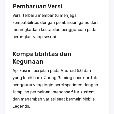
Pembaruan Versi
Versi terbaru membantu menjaga
kompatibilitas dengan pembaruan game dan
meningkatkan kestabilan penggunaan pada
perangkat yang sesuai.
Kompatibilitas dan
Kegunaan
Aplikasi ini berjalan pada Android 5.0 dan
yang lebih baru. Jhong Gaming cocok untuk
pengguna yang ingin bereksperimen dengan
tampilan permainan, mencoba fitur kustom,
dan menambah variasi saat bermain Mobile
Legends.