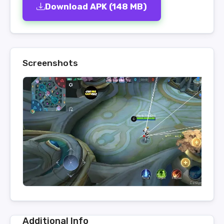
Download APK (148 MB)
Screenshots
Additional Info