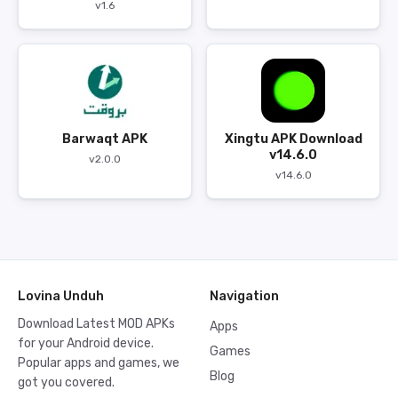
v1.6
Barwaqt APK
Xingtu APK Download
v14.6.0
v2.0.0
v14.6.0
Lovina Unduh
Navigation
Download Latest MOD APKs
Apps
for your Android device.
Games
Popular apps and games, we
Blog
got you covered.