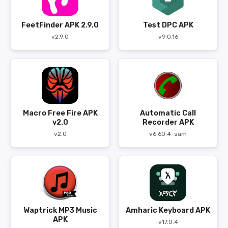
FeetFinder APK 2.9.0
Test DPC APK
v2.9.0
v9.0.16
Macro Free Fire APK
Automatic Call
v2.0
Recorder APK
v2.0
v6.60.4-sam
Waptrick MP3 Music
Amharic Keyboard APK
APK
v17.0.4