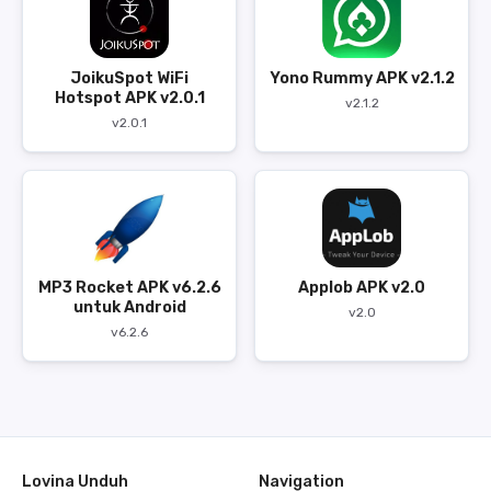
JoikuSpot WiFi
Yono Rummy APK v2.1.2
Hotspot APK v2.0.1
v2.1.2
v2.0.1
MP3 Rocket APK v6.2.6
Applob APK v2.0
untuk Android
v2.0
v6.2.6
Lovina Unduh
Navigation