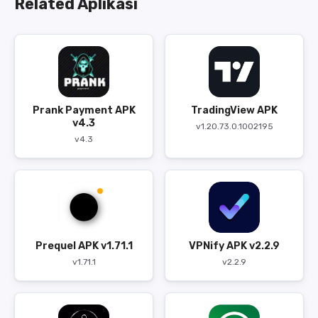
Related Aplikasi
Prank Payment APK
TradingView APK
v4.3
v1.20.73.0.1002195
v4.3
Prequel APK v1.71.1
VPNify APK v2.2.9
v1.71.1
v2.2.9