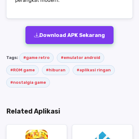
perangkat modern.
Download APK Sekarang
Tags:
#game retro
#emulator android
#ROM game
#hiburan
#aplikasi ringan
#nostalgia game
Related Aplikasi