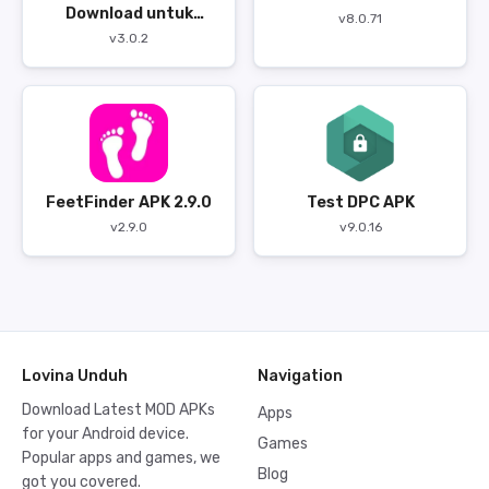
Download untuk
v8.0.71
Android
v3.0.2
FeetFinder APK 2.9.0
Test DPC APK
v2.9.0
v9.0.16
Lovina Unduh
Navigation
Download Latest MOD APKs
Apps
for your Android device.
Games
Popular apps and games, we
Blog
got you covered.