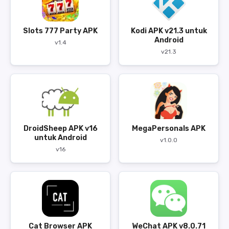
Slots 777 Party APK
Kodi APK v21.3 untuk
Android
v1.4
v21.3
DroidSheep APK v16
MegaPersonals APK
untuk Android
v1.0.0
v16
Cat Browser APK
WeChat APK v8.0.71