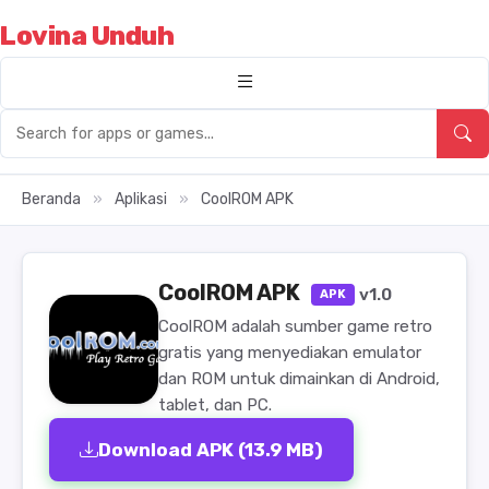
Lovina Unduh
Beranda
»
Aplikasi
»
CoolROM APK
CoolROM APK
v1.0
APK
CoolROM adalah sumber game retro
gratis yang menyediakan emulator
dan ROM untuk dimainkan di Android,
tablet, dan PC.
Download APK (13.9 MB)