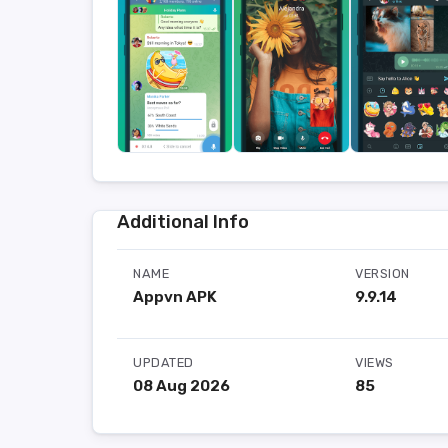
Additional Info
NAME
VERSION
Appvn APK
9.9.14
UPDATED
VIEWS
08 Aug 2026
85