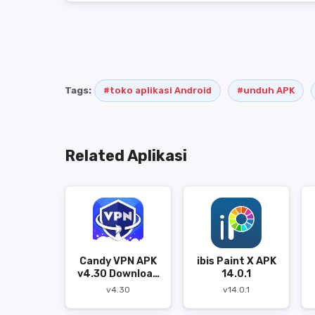
Tags:
#toko aplikasi Android
#unduh APK
Related Aplikasi
Candy VPN APK
ibis Paint X APK
v4.30 Download
14.0.1
untuk Android
v4.30
v14.0.1