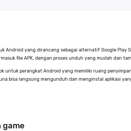
tuk Android yang dirancang sebagai alternatif Google Play 
rmasuk file APK, dengan proses unduh yang mudah dan tam
ok untuk perangkat Android yang memiliki ruang penyimpan
na bisa langsung mengunduh dan menginstal aplikasi yang
an game