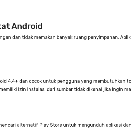
kat Android
ingan dan tidak memakan banyak ruang penyimpanan. Aplika
id 4.4+ dan cocok untuk pengguna yang membutuhkan toko
miliki izin instalasi dari sumber tidak dikenal jika ingin 
ncari alternatif Play Store untuk mengunduh aplikasi dan 