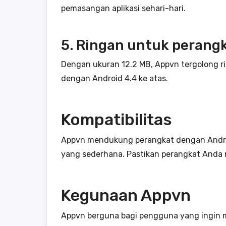
pemasangan aplikasi sehari-hari.
5. Ringan untuk perang
Dengan ukuran 12.2 MB, Appvn tergolong r
dengan Android 4.4 ke atas.
Kompatibilitas
Appvn mendukung perangkat dengan Andro
yang sederhana. Pastikan perangkat Anda me
Kegunaan Appvn
Appvn berguna bagi pengguna yang ingin me