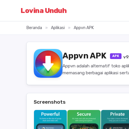
Lovina Unduh
Beranda
»
Aplikasi
»
Appvn APK
Appvn APK
APK
v9
Appvn adalah alternatif toko a
memasang berbagai aplikasi ser
Screenshots