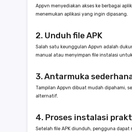
Appvn menyediakan akses ke berbagai apli
menemukan aplikasi yang ingin dipasang.
2. Unduh file APK
Salah satu keunggulan Appvn adalah dukun
manual atau menyimpan file instalasi untu
3. Antarmuka sederhan
Tampilan Appvn dibuat mudah dipahami, s
alternatif.
4. Proses instalasi prakt
Setelah file APK diunduh, pengguna dapat 