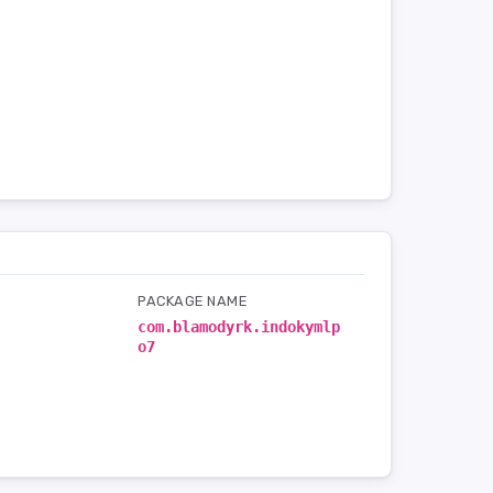
PACKAGE NAME
com.blamodyrk.indokymlp
o7