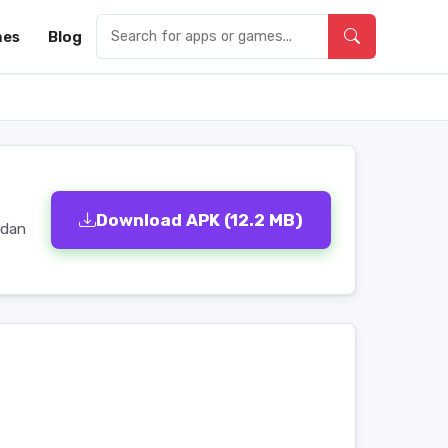
es
Blog
Download APK (12.2 MB)
 dan