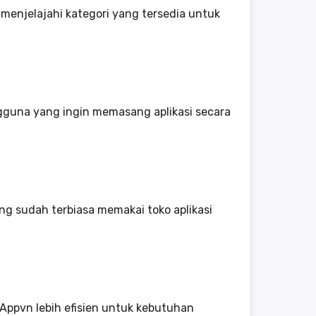
menjelajahi kategori yang tersedia untuk
gguna yang ingin memasang aplikasi secara
 sudah terbiasa memakai toko aplikasi
 Appvn lebih efisien untuk kebutuhan