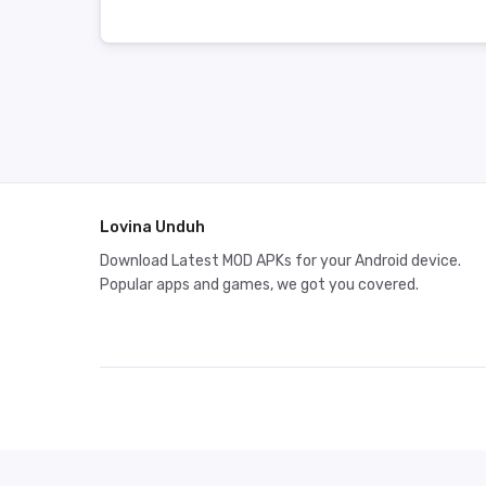
Lovina Unduh
Download Latest MOD APKs for your Android device.
Popular apps and games, we got you covered.