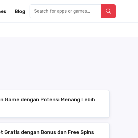
es
Blog
n Game dengan Potensi Menang Lebih
 Gratis dengan Bonus dan Free Spins