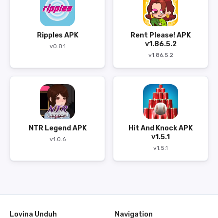
Ripples APK
Rent Please! APK
v1.86.5.2
v0.8.1
v1.86.5.2
NTR Legend APK
Hit And Knock APK
v1.5.1
v1.0.6
v1.5.1
Lovina Unduh
Navigation