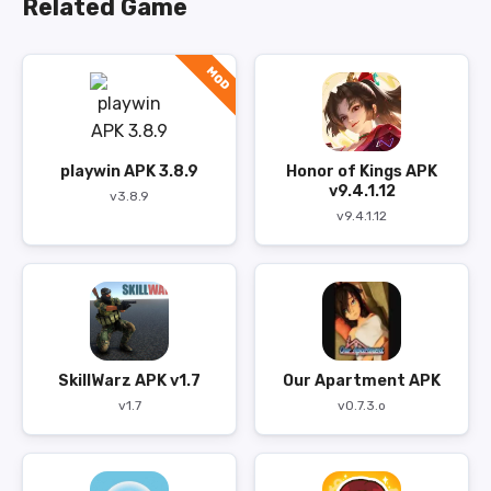
Related Game
MOD
playwin APK 3.8.9
Honor of Kings APK
v9.4.1.12
v3.8.9
v9.4.1.12
SkillWarz APK v1.7
Our Apartment APK
v1.7
v0.7.3.o