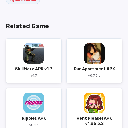
Related Game
SkillWarz APK v1.7
Our Apartment APK
v1.7
v0.7.3.o
Ripples APK
Rent Please! APK
v1.86.5.2
v0.8.1