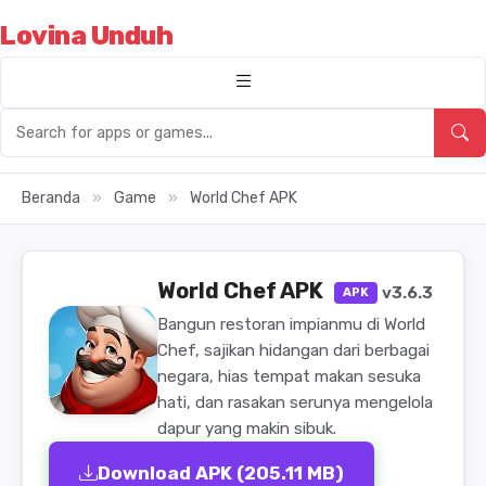
Lovina Unduh
Beranda
»
Game
»
World Chef APK
World Chef APK
v3.6.3
APK
Bangun restoran impianmu di World
Chef, sajikan hidangan dari berbagai
negara, hias tempat makan sesuka
hati, dan rasakan serunya mengelola
dapur yang makin sibuk.
Download APK (205.11 MB)