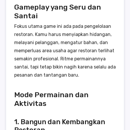
Gameplay yang Seru dan
Santai
Fokus utama game ini ada pada pengelolaan
restoran. Kamu harus menyiapkan hidangan,
melayani pelanggan, mengatur bahan, dan
memperluas area usaha agar restoran terlihat
semakin profesional. Ritme permainannya
santai, tapi tetap bikin nagih karena selalu ada
pesanan dan tantangan baru.
Mode Permainan dan
Aktivitas
1. Bangun dan Kembangkan
Restoran