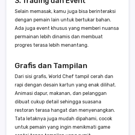
3. Trading dan Event
Selain memasak, kamu juga bisa berinteraksi
dengan pemain lain untuk bertukar bahan.
Ada juga event khusus yang memberi nuansa
permainan lebih dinamis dan membuat
progres terasa lebih menantang.
Grafis dan Tampilan
Dari sisi grafis, World Chef tampil cerah dan
rapi dengan desain kartun yang enak dilihat.
Animasi dapur, makanan, dan pelanggan
dibuat cukup detail sehingga suasana
restoran terasa hangat dan menyenangkan.
Tata letaknya juga mudah dipahami, cocok
untuk pemain yang ingin menikmati game