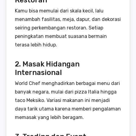
Kamu bisa memulai dari skala kecil, lalu
menambah fasilitas, meja, dapur, dan dekorasi
seiring perkembangan restoran. Setiap
peningkatan membuat suasana bermain
terasa lebih hidup.
2. Masak Hidangan
Internasional
World Chef menghadirkan berbagai menu dari
banyak negara, mulai dari pizza Italia hingga
taco Meksiko. Variasi makanan ini menjadi
daya tarik utama karena memberi pengalaman
memasak yang lebih beragam.