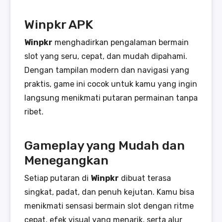
Winpkr APK
Winpkr
menghadirkan pengalaman bermain
slot yang seru, cepat, dan mudah dipahami.
Dengan tampilan modern dan navigasi yang
praktis, game ini cocok untuk kamu yang ingin
langsung menikmati putaran permainan tanpa
ribet.
Gameplay yang Mudah dan
Menegangkan
Setiap putaran di
Winpkr
dibuat terasa
singkat, padat, dan penuh kejutan. Kamu bisa
menikmati sensasi bermain slot dengan ritme
cepat, efek visual yang menarik, serta alur