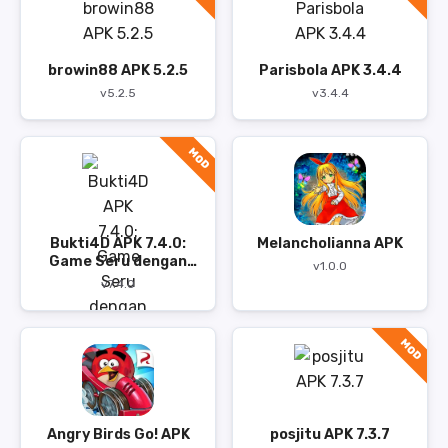
browin88 APK 5.2.5
Parisbola APK 3.4.4
v5.2.5
v3.4.4
MOD
Bukti4D APK 7.4.0:
Melancholianna APK
Game Seru dengan
v1.0.0
Gameplay Praktis
v7.4.0
MOD
Angry Birds Go! APK
posjitu APK 7.3.7