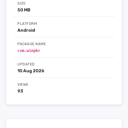
SIZE
50 MB
PLATFORM
Android
PACKAGE NAME
com.winpkr
UPDATED
10 Aug 2026
VIEWS
93