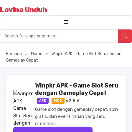
Lovina Unduh
Beranda
»
Game
»
Winpkr APK - Game Slot Seru dengan
Gameplay Cepat
Winpkr APK - Game Slot Seru
dengan Gameplay Cepat
v2.5.6
APK
MOD
Game slot dengan gameplay cepat, spin
gratis, dan event harian yang seru
dimainkan.