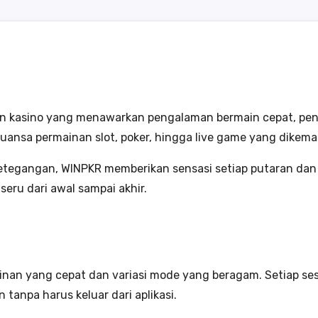
 kasino yang menawarkan pengalaman bermain cepat, penuh
nuansa permainan slot, poker, hingga live game yang dikema
tegangan, WINPKR memberikan sensasi setiap putaran dan s
eru dari awal sampai akhir.
nan yang cepat dan variasi mode yang beragam. Setiap ses
 tanpa harus keluar dari aplikasi.