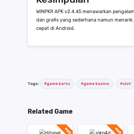
WINPKR APK v2.4.45 menawarkan pengalama
dan grafis yang sederhana namun menarik. 
cepat di Android.
Tags:
#game kartu
#game kasino
#slot
Related Game
MOD
MOD