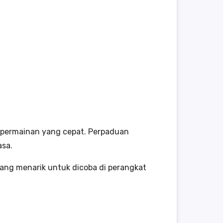
 permainan yang cepat. Perpaduan
asa.
yang menarik untuk dicoba di perangkat