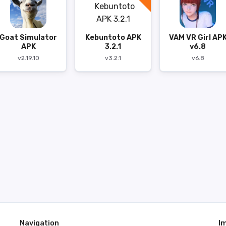
Goat Simulator
Kebuntoto APK
VAM VR Girl AP
APK
3.2.1
v6.8
v2.19.10
v3.2.1
v6.8
Navigation
I