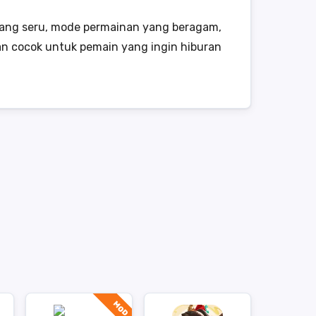
ang seru, mode permainan yang beragam,
an cocok untuk pemain yang ingin hiburan
MOD