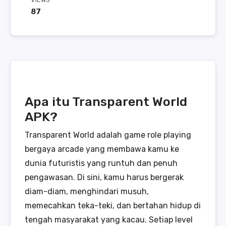
87
Apa itu Transparent World
APK?
Transparent World adalah game role playing
bergaya arcade yang membawa kamu ke
dunia futuristis yang runtuh dan penuh
pengawasan. Di sini, kamu harus bergerak
diam-diam, menghindari musuh,
memecahkan teka-teki, dan bertahan hidup di
tengah masyarakat yang kacau. Setiap level