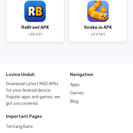
ReBrawl APK
Snake.io APK
v30.231
v2.2.143
Lovina Unduh
Navigation
Download Latest MOD APKs
Apps
for your Android device.
Games
Popular apps and games, we
Blog
got you covered.
Important Pages
Tentang Kami