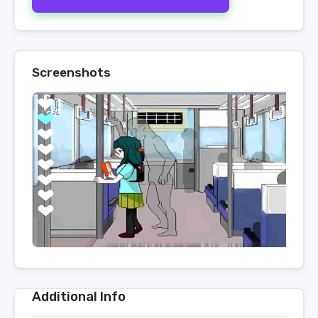
Screenshots
Additional Info