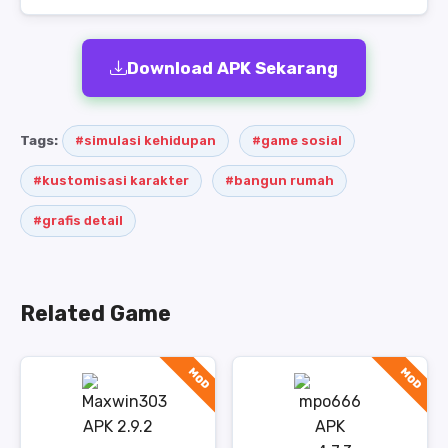
Download APK Sekarang
Tags:
#simulasi kehidupan
#game sosial
#kustomisasi karakter
#bangun rumah
#grafis detail
Related Game
MOD
MOD