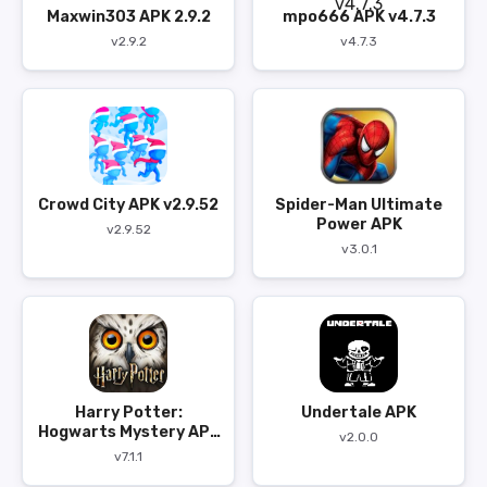
Maxwin303 APK 2.9.2
mpo666 APK v4.7.3
v2.9.2
v4.7.3
Crowd City APK v2.9.52
Spider-Man Ultimate
Power APK
v2.9.52
v3.0.1
Harry Potter:
Undertale APK
Hogwarts Mystery APK
v2.0.0
v7.1.1
v7.1.1