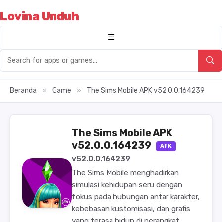
Lovina Unduh
Beranda
»
Game
»
The Sims Mobile APK v52.0.0.164239
The Sims Mobile APK
v52.0.0.164239
APK
v52.0.0.164239
The Sims Mobile menghadirkan
simulasi kehidupan seru dengan
fokus pada hubungan antar karakter,
kebebasan kustomisasi, dan grafis
yang terasa hidup di perangkat