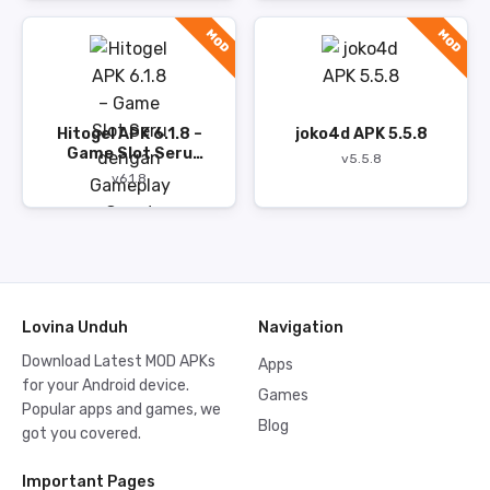
MOD
MOD
Hitogel APK 6.1.8 –
joko4d APK 5.5.8
Game Slot Seru
v5.5.8
dengan Gameplay
v6.1.8
Cepat
Lovina Unduh
Navigation
Download Latest MOD APKs
Apps
for your Android device.
Games
Popular apps and games, we
Blog
got you covered.
Important Pages