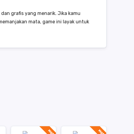
dan grafis yang menarik. Jika kamu
memanjakan mata, game ini layak untuk
MOD
MOD