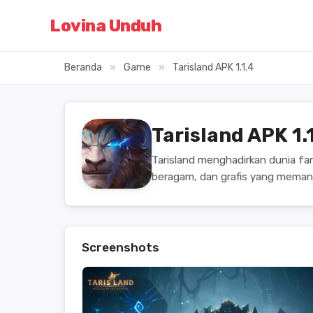
Lovina Unduh
Beranda
»
Game
»
Tarisland APK 1.1.4
Tarisland APK 1.
Tarisland menghadirkan dunia f
beragam, dan grafis yang meman
Screenshots