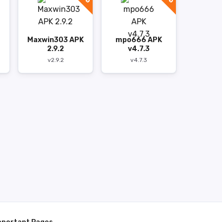
Maxwin303 APK
mpo666 APK
2.9.2
v4.7.3
v2.9.2
v4.7.3