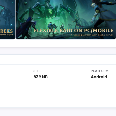
SIZE
PLATFORM
839 MB
Android