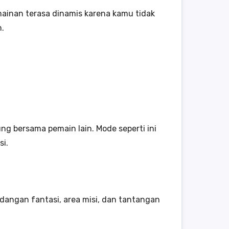
rmainan terasa dinamis karena kamu tidak
n.
ng bersama pemain lain. Mode seperti ini
si.
dangan fantasi, area misi, dan tantangan