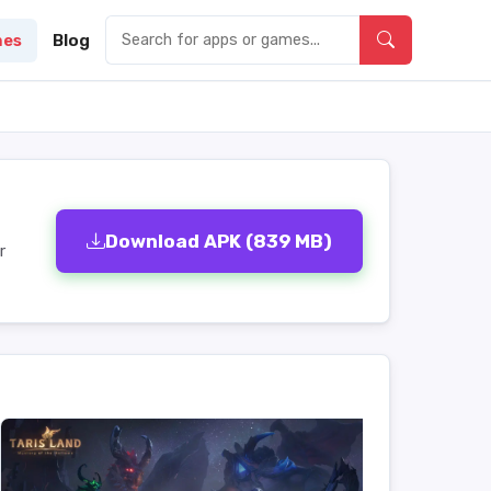
es
Blog
Download APK (839 MB)
r