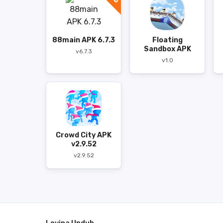
88main APK 6.7.3
Floating
Sandbox APK
v6.7.3
v1.0
Crowd City APK
v2.9.52
v2.9.52