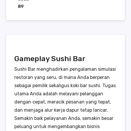
89
Gameplay Sushi Bar
Sushi Bar menghadirkan pengalaman simulasi
restoran yang seru, di mana Anda berperan
sebagai pemilik sekaligus koki bar sushi. Tugas
utama Anda adalah melayani pelanggan
dengan cepat, meracik pesanan yang tepat,
dan menjaga alur kerja dapur tetap lancar.
Semakin baik pelayanan Anda, semakin besar
peluang untuk mengembangkan bisnis