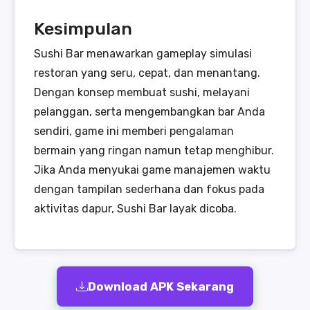
Kesimpulan
Sushi Bar menawarkan gameplay simulasi
restoran yang seru, cepat, dan menantang.
Dengan konsep membuat sushi, melayani
pelanggan, serta mengembangkan bar Anda
sendiri, game ini memberi pengalaman
bermain yang ringan namun tetap menghibur.
Jika Anda menyukai game manajemen waktu
dengan tampilan sederhana dan fokus pada
aktivitas dapur, Sushi Bar layak dicoba.
Download APK Sekarang