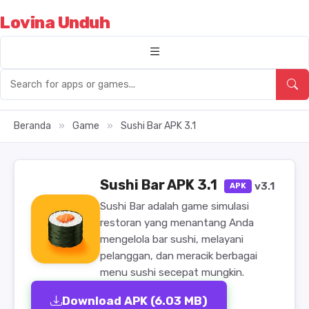
Lovina Unduh
Beranda
»
Game
»
Sushi Bar APK 3.1
Sushi Bar APK 3.1
v3.1
APK
Sushi Bar adalah game simulasi
restoran yang menantang Anda
mengelola bar sushi, melayani
pelanggan, dan meracik berbagai
menu sushi secepat mungkin.
Download APK (6.03 MB)