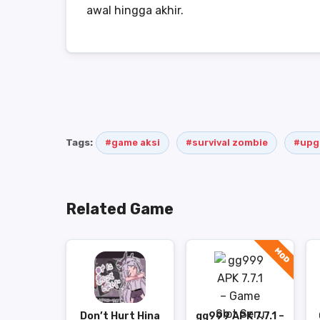
awal hingga akhir.
Tags:
#game aksi
#survival zombie
#upg
Related Game
MOD
Don’t Hurt Hina
gg999 APK 7.7.1 –