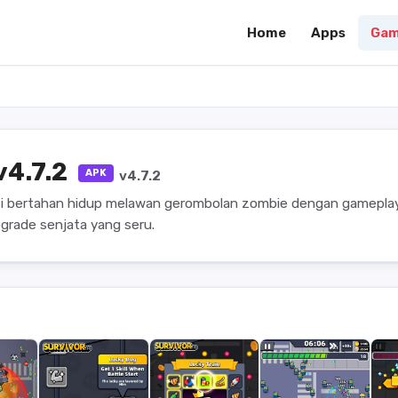
Home
Apps
Gam
v4.7.2
APK
v4.7.2
ksi bertahan hidup melawan gerombolan zombie dengan gamepla
pgrade senjata yang seru.