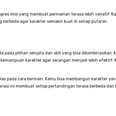
gres misi yang membuat permainan terasa lebih variatif. Ka
 berbeda agar karakter semakin kuat di setiap putaran.
 ada pada pilihan senjata dan skill yang bisa dikombinasik
kemampuan karakter agar serangan menjadi lebih efektif. Ko
las pada cara bermain. Kamu bisa membangun karakter yan
Variasi ini membuat setiap pertandingan terasa berbeda da