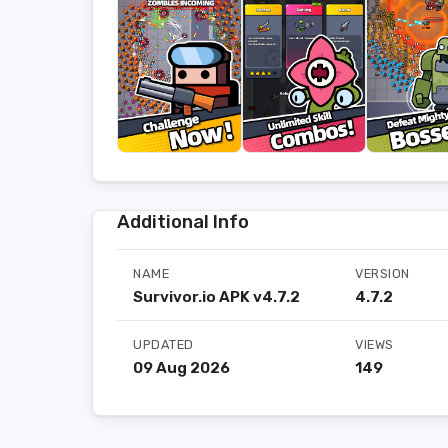
Additional Info
NAME
VERSION
Survivor.io APK v4.7.2
4.7.2
UPDATED
VIEWS
09 Aug 2026
149