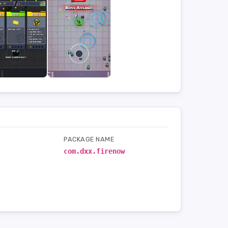
PACKAGE NAME
com.dxx.firenow