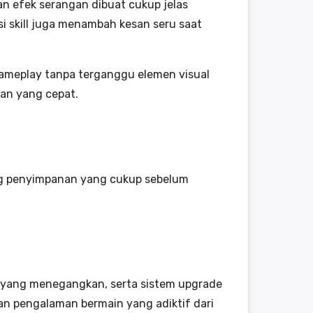
dan efek serangan dibuat cukup jelas
i skill juga menambah kesan seru saat
gameplay tanpa terganggu elemen visual
nan yang cepat.
uang penyimpanan yang cukup sebelum
 yang menegangkan, serta sistem upgrade
kan pengalaman bermain yang adiktif dari