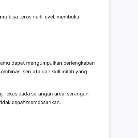
mu bisa terus naik level, membuka
an. Kamu dapat mengumpulkan perlengkapan
mbinasi senjata dan skill inilah yang
g fokus pada serangan area, serangan
n tidak cepat membosankan.