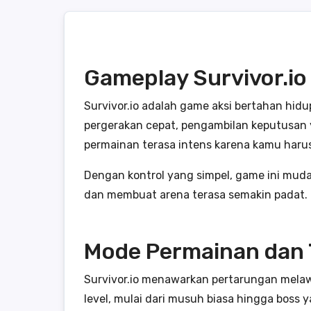
Gameplay Survivor.io
Survivor.io adalah game aksi bertahan hid
pergerakan cepat, pengambilan keputusan y
permainan terasa intens karena kamu harus
Dengan kontrol yang simpel, game ini mud
dan membuat arena terasa semakin padat. 
Mode Permainan dan
Survivor.io menawarkan pertarungan mela
level, mulai dari musuh biasa hingga boss