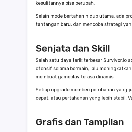
kesulitannya bisa berubah.
Selain mode bertahan hidup utama, ada pro
tantangan baru, dan mencoba strategi yang
Senjata dan Skill
Salah satu daya tarik terbesar Survivor.io
ofensif selama bermain, lalu meningkatkan 
membuat gameplay terasa dinamis.
Setiap upgrade memberi perubahan yang je
cepat, atau pertahanan yang lebih stabil. 
Grafis dan Tampilan