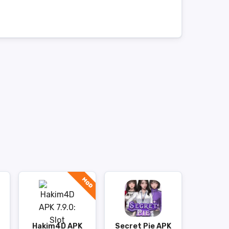
MOD
Hakim4D APK
Secret Pie APK