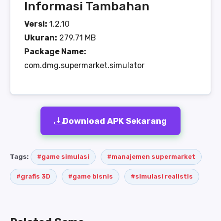
Informasi Tambahan
Versi:
1.2.10
Ukuran:
279.71 MB
Package Name:
com.dmg.supermarket.simulator
Download APK Sekarang
Tags:
#game simulasi
#manajemen supermarket
#grafis 3D
#game bisnis
#simulasi realistis