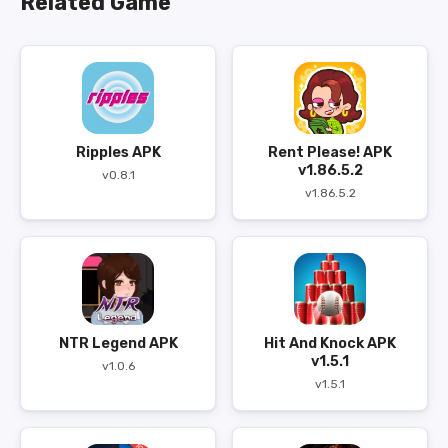
Related Game
Ripples APK
Rent Please! APK
v1.86.5.2
v0.8.1
v1.86.5.2
NTR Legend APK
Hit And Knock APK
v1.5.1
v1.0.6
v1.5.1