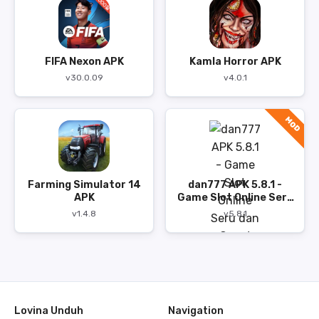
FIFA Nexon APK
Kamla Horror APK
v30.0.09
v4.0.1
MOD
Farming Simulator 14
dan777 APK 5.8.1 -
APK
Game Slot Online Seru
dan Cepat
v1.4.8
v5.8.1
Lovina Unduh
Navigation