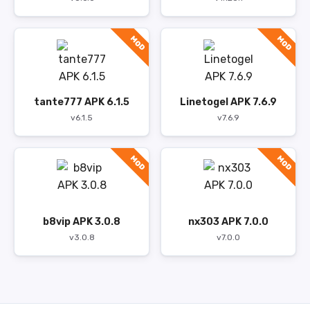
MOD
MOD
tante777 APK 6.1.5
Linetogel APK 7.6.9
v6.1.5
v7.6.9
MOD
MOD
b8vip APK 3.0.8
nx303 APK 7.0.0
v3.0.8
v7.0.0