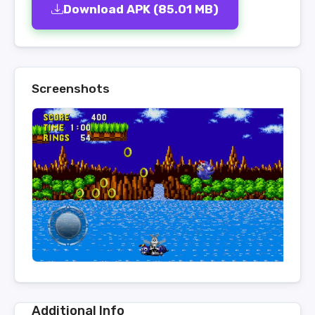
Download APK (85.01 MB)
Screenshots
Additional Info