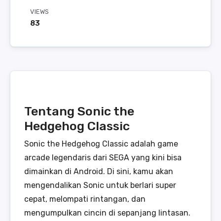
VIEWS
83
Tentang Sonic the
Hedgehog Classic
Sonic the Hedgehog Classic adalah game
arcade legendaris dari SEGA yang kini bisa
dimainkan di Android. Di sini, kamu akan
mengendalikan Sonic untuk berlari super
cepat, melompati rintangan, dan
mengumpulkan cincin di sepanjang lintasan.