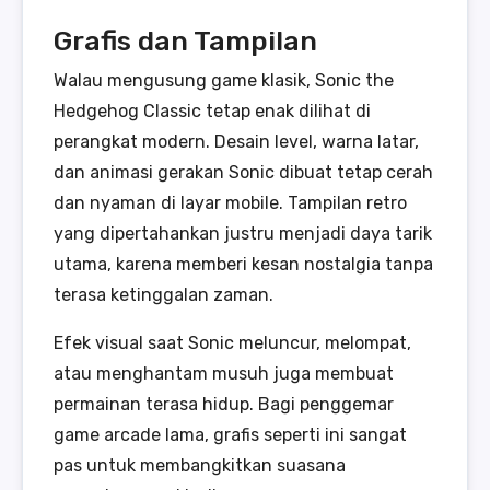
Grafis dan Tampilan
Walau mengusung game klasik, Sonic the
Hedgehog Classic tetap enak dilihat di
perangkat modern. Desain level, warna latar,
dan animasi gerakan Sonic dibuat tetap cerah
dan nyaman di layar mobile. Tampilan retro
yang dipertahankan justru menjadi daya tarik
utama, karena memberi kesan nostalgia tanpa
terasa ketinggalan zaman.
Efek visual saat Sonic meluncur, melompat,
atau menghantam musuh juga membuat
permainan terasa hidup. Bagi penggemar
game arcade lama, grafis seperti ini sangat
pas untuk membangkitkan suasana