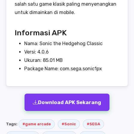
salah satu game klasik paling menyenangkan
untuk dimainkan di mobile.
Informasi APK
Nama: Sonic the Hedgehog Classic
Versi: 4.0.6
Ukuran: 85.01 MB
Package Name: com.sega.sonic1px
Download APK Sekarang
Tags:
#game arcade
#Sonic
#SEGA