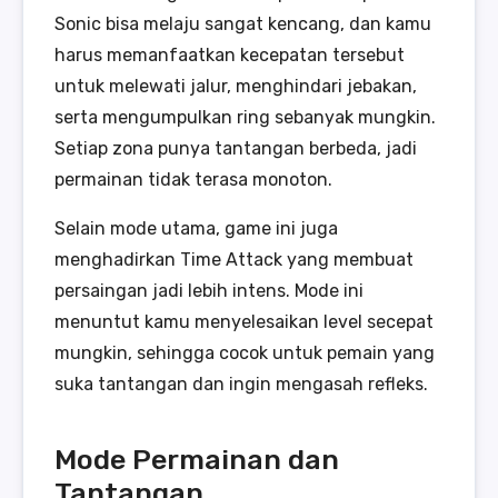
Sonic bisa melaju sangat kencang, dan kamu
harus memanfaatkan kecepatan tersebut
untuk melewati jalur, menghindari jebakan,
serta mengumpulkan ring sebanyak mungkin.
Setiap zona punya tantangan berbeda, jadi
permainan tidak terasa monoton.
Selain mode utama, game ini juga
menghadirkan Time Attack yang membuat
persaingan jadi lebih intens. Mode ini
menuntut kamu menyelesaikan level secepat
mungkin, sehingga cocok untuk pemain yang
suka tantangan dan ingin mengasah refleks.
Mode Permainan dan
Tantangan