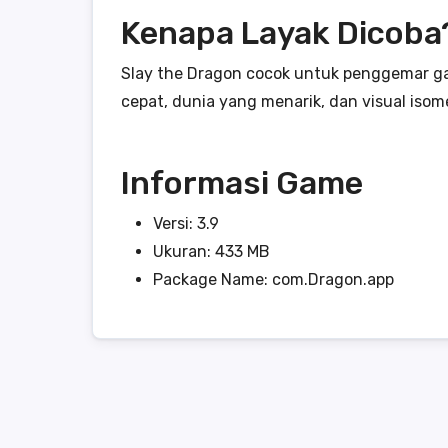
Kenapa Layak Dicoba
Slay the Dragon cocok untuk penggemar ga
cepat, dunia yang menarik, dan visual iso
Informasi Game
Versi: 3.9
Ukuran: 433 MB
Package Name: com.Dragon.app