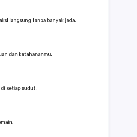
ksi langsung tanpa banyak jeda.
mpuan dan ketahananmu.
i setiap sudut.
emain.