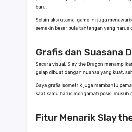
baru.
Selain aksi utama, game ini juga menawar
semakin besar pula tantangan yang harus 
Grafis dan Suasana 
Secara visual, Slay the Dragon menampilka
gelap dibuat dengan nuansa yang kuat, se
Gaya grafis isometrik juga membantu pemain
saat kamu harus mengamati posisi musuh d
Fitur Menarik Slay th