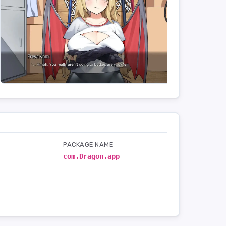
PACKAGE NAME
com.Dragon.app