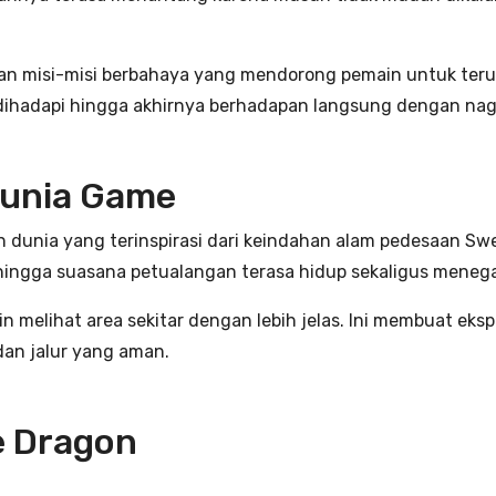
kan misi-misi berbahaya yang mendorong pemain untuk teru
dihadapi hingga akhirnya berhadapan langsung dengan nag
Dunia Game
n dunia yang terinspirasi dari keindahan alam pedesaan Sw
hingga suasana petualangan terasa hidup sekaligus meneg
 melihat area sekitar dengan lebih jelas. Ini membuat eksp
an jalur yang aman.
e Dragon