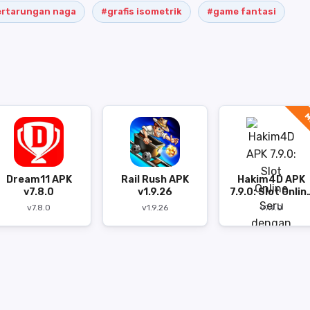
rtarungan naga
#grafis isometrik
#game fantasi
M
Dream11 APK
Rail Rush APK
Hakim4D APK
v7.8.0
v1.9.26
7.9.0: Slot Onlin
Seru dengan
v7.8.0
v1.9.26
v7.9.0
Gameplay Cepa