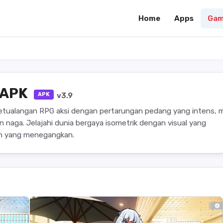
Home
Apps
Gam
n APK
APK
v3.9
etualangan RPG aksi dengan pertarungan pedang yang intens, m
 naga. Jelajahi dunia bergaya isometrik dengan visual yang
n yang menegangkan.