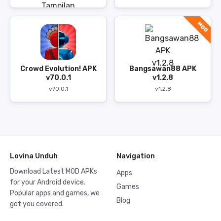
Modern
MOD
Crowd Evolution! APK
Bangsawan88 APK
v70.0.1
v1.2.8
v70.0.1
v1.2.8
Lovina Unduh
Navigation
Download Latest MOD APKs
Apps
for your Android device.
Games
Popular apps and games, we
Blog
got you covered.