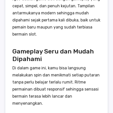
cepat, simpel, dan penuh kejutan. Tampilan
antarmukanya modern sehingga mudah
dipahami sejak pertama kali dibuka, baik untuk
pemain baru maupun yang sudah terbiasa
bermain slot.
Gameplay Seru dan Mudah
Dipahami
Di dalam game ini, kamu bisa langsung
melakukan spin dan menikmati setiap putaran
tanpa perlu belajar terlalu rumit. Ritme
permainan dibuat responsif sehingga sensasi
bermain terasa lebih lancar dan
menyenangkan.