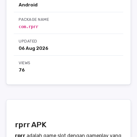
Android
PACKAGE NAME
com.rprr
UPDATED
06 Aug 2026
VIEWS
76
rprr APK
rprr
adalah game slot dengan gameplay yang