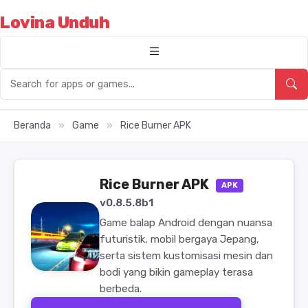
Lovina Unduh
Beranda
»
Game
»
Rice Burner APK
Rice Burner APK
APK
v0.8.5.8b1
Game balap Android dengan nuansa
futuristik, mobil bergaya Jepang,
serta sistem kustomisasi mesin dan
bodi yang bikin gameplay terasa
berbeda.