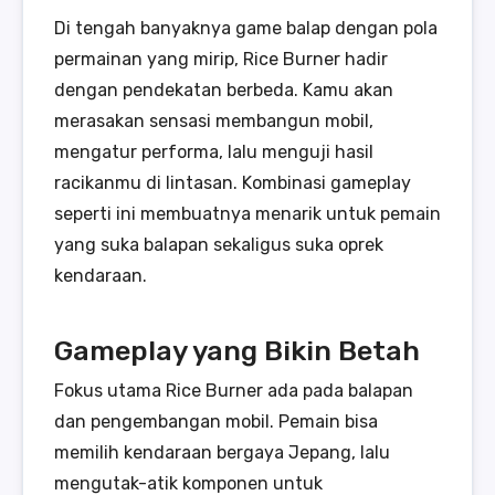
Di tengah banyaknya game balap dengan pola
permainan yang mirip, Rice Burner hadir
dengan pendekatan berbeda. Kamu akan
merasakan sensasi membangun mobil,
mengatur performa, lalu menguji hasil
racikanmu di lintasan. Kombinasi gameplay
seperti ini membuatnya menarik untuk pemain
yang suka balapan sekaligus suka oprek
kendaraan.
Gameplay yang Bikin Betah
Fokus utama Rice Burner ada pada balapan
dan pengembangan mobil. Pemain bisa
memilih kendaraan bergaya Jepang, lalu
mengutak-atik komponen untuk