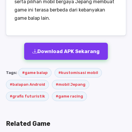
serta pilihan mobil bergaya Jepang membuat
game ini terasa berbeda dari kebanyakan
game balap lain.
Download APK Sekarang
Tags:
#game balap
#kustomisasi mobil
#balapan Android
#mobil Jepang
#grafis futuristik
#game racing
Related Game