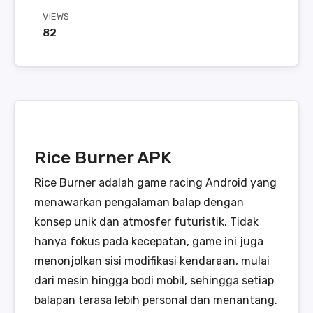
VIEWS
82
Rice Burner APK
Rice Burner adalah game racing Android yang
menawarkan pengalaman balap dengan
konsep unik dan atmosfer futuristik. Tidak
hanya fokus pada kecepatan, game ini juga
menonjolkan sisi modifikasi kendaraan, mulai
dari mesin hingga bodi mobil, sehingga setiap
balapan terasa lebih personal dan menantang.