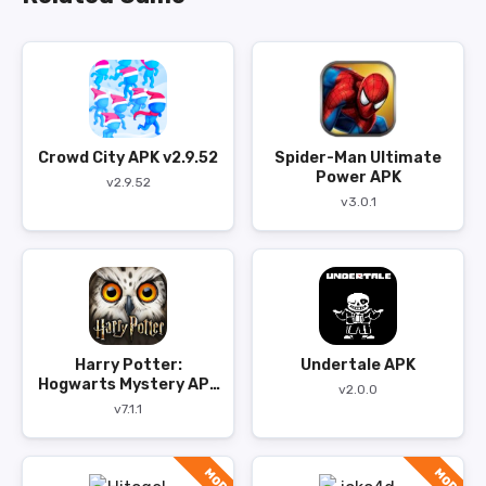
Crowd City APK v2.9.52
Spider-Man Ultimate
Power APK
v2.9.52
v3.0.1
Harry Potter:
Undertale APK
Hogwarts Mystery APK
v2.0.0
v7.1.1
v7.1.1
MOD
MOD