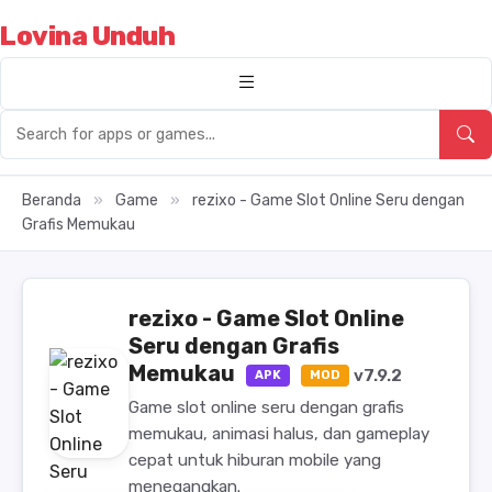
Lovina Unduh
Beranda
»
Game
»
rezixo - Game Slot Online Seru dengan
Grafis Memukau
rezixo - Game Slot Online
Seru dengan Grafis
Memukau
v7.9.2
APK
MOD
Game slot online seru dengan grafis
memukau, animasi halus, dan gameplay
cepat untuk hiburan mobile yang
menegangkan.