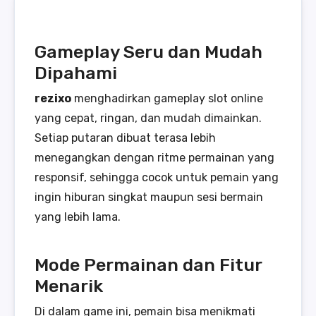
Gameplay Seru dan Mudah
Dipahami
rezixo
menghadirkan gameplay slot online
yang cepat, ringan, dan mudah dimainkan.
Setiap putaran dibuat terasa lebih
menegangkan dengan ritme permainan yang
responsif, sehingga cocok untuk pemain yang
ingin hiburan singkat maupun sesi bermain
yang lebih lama.
Mode Permainan dan Fitur
Menarik
Di dalam game ini, pemain bisa menikmati