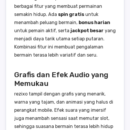
berbagai fitur yang membuat permainan
semakin hidup. Ada
spin gratis
untuk
menambah peluang bermain,
bonus harian
untuk pemain aktif, serta
jackpot besar
yang
menjadi daya tarik utama setiap putaran.
Kombinasi fitur ini membuat pengalaman
bermain terasa lebih variatif dan seru.
Grafis dan Efek Audio yang
Memukau
rezixo tampil dengan grafis yang menarik,
warna yang tajam, dan animasi yang halus di
perangkat mobile. Efek suara yang imersif
juga menambah sensasi saat memutar slot,
sehingga suasana bermain terasa lebih hidup