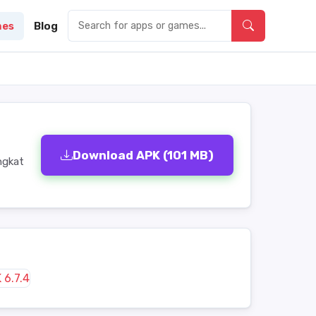
es
Blog
Download APK (101 MB)
ngkat