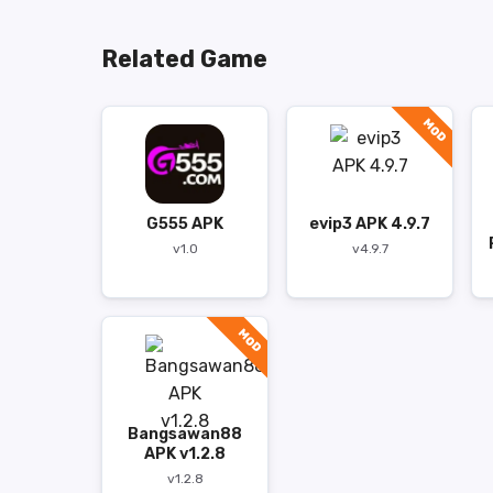
Related Game
MOD
G555 APK
evip3 APK 4.9.7
v1.0
v4.9.7
MOD
Bangsawan88
APK v1.2.8
v1.2.8