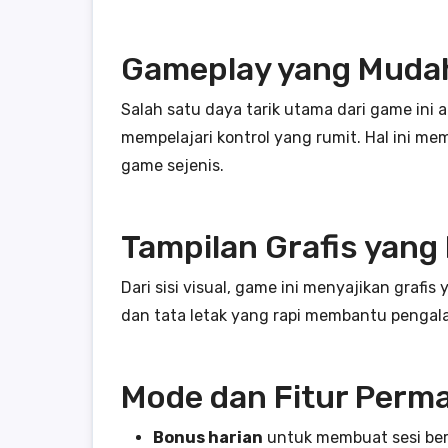
Gameplay yang Muda
Salah satu daya tarik utama dari game ini
mempelajari kontrol yang rumit. Hal ini m
game sejenis.
Tampilan Grafis yang
Dari sisi visual, game ini menyajikan gra
dan tata letak yang rapi membantu pengal
Mode dan Fitur Perm
Bonus harian
untuk membuat sesi berm