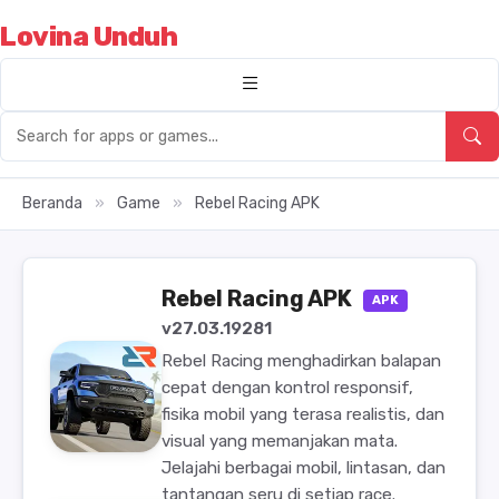
Lovina Unduh
Beranda
»
Game
»
Rebel Racing APK
Rebel Racing APK
APK
v27.03.19281
Rebel Racing menghadirkan balapan
cepat dengan kontrol responsif,
fisika mobil yang terasa realistis, dan
visual yang memanjakan mata.
Jelajahi berbagai mobil, lintasan, dan
tantangan seru di setiap race.