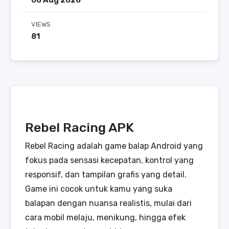
06 Aug 2026
VIEWS
81
Rebel Racing APK
Rebel Racing adalah game balap Android yang
fokus pada sensasi kecepatan, kontrol yang
responsif, dan tampilan grafis yang detail.
Game ini cocok untuk kamu yang suka
balapan dengan nuansa realistis, mulai dari
cara mobil melaju, menikung, hingga efek