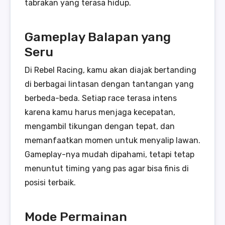
tabrakan yang terasa hidup.
Gameplay Balapan yang
Seru
Di Rebel Racing, kamu akan diajak bertanding
di berbagai lintasan dengan tantangan yang
berbeda-beda. Setiap race terasa intens
karena kamu harus menjaga kecepatan,
mengambil tikungan dengan tepat, dan
memanfaatkan momen untuk menyalip lawan.
Gameplay-nya mudah dipahami, tetapi tetap
menuntut timing yang pas agar bisa finis di
posisi terbaik.
Mode Permainan