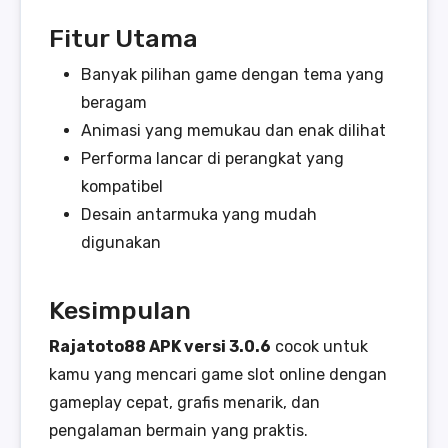
Fitur Utama
Banyak pilihan game dengan tema yang
beragam
Animasi yang memukau dan enak dilihat
Performa lancar di perangkat yang
kompatibel
Desain antarmuka yang mudah
digunakan
Kesimpulan
Rajatoto88 APK versi 3.0.6
cocok untuk
kamu yang mencari game slot online dengan
gameplay cepat, grafis menarik, dan
pengalaman bermain yang praktis.