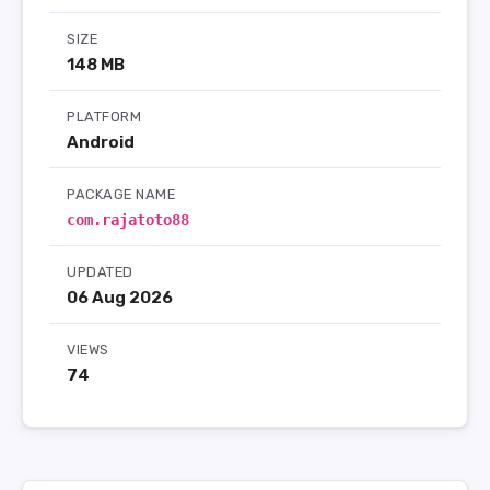
SIZE
148 MB
PLATFORM
Android
PACKAGE NAME
com.rajatoto88
UPDATED
06 Aug 2026
VIEWS
74