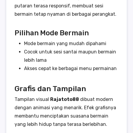
putaran terasa responsif, membuat sesi
bermain tetap nyaman di berbagai perangkat.
Pilihan Mode Bermain
Mode bermain yang mudah dipahami
Cocok untuk sesi santai maupun bermain
lebih lama
Akses cepat ke berbagai menu permainan
Grafis dan Tampilan
Tampilan visual
Rajatoto88
dibuat modern
dengan animasi yang menarik. Efek grafisnya
membantu menciptakan suasana bermain
yang lebih hidup tanpa terasa berlebihan.