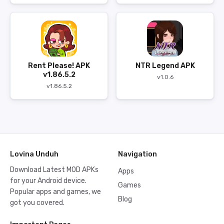
Rent Please! APK
NTR Legend APK
v1.86.5.2
v1.0.6
v1.86.5.2
Lovina Unduh
Navigation
Download Latest MOD APKs
Apps
for your Android device.
Games
Popular apps and games, we
Blog
got you covered.