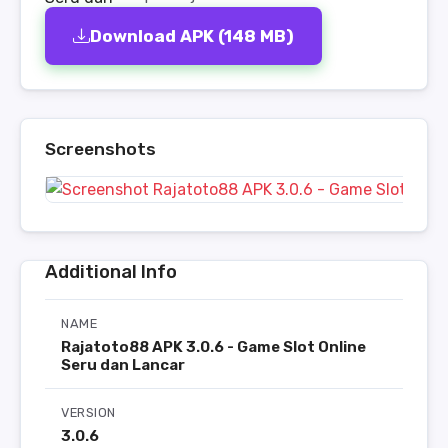
Download APK (148 MB)
Screenshots
Additional Info
NAME
Rajatoto88 APK 3.0.6 - Game Slot Online
Seru dan Lancar
VERSION
3.0.6