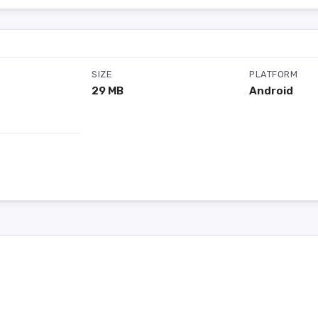
SIZE
PLATFORM
29 MB
Android