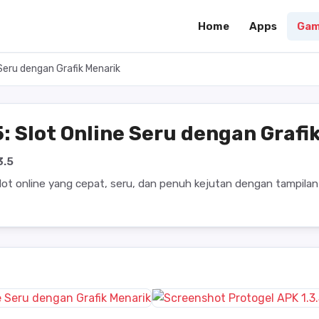
Home
Apps
Gam
 Seru dengan Grafik Menarik
5: Slot Online Seru dengan Grafi
3.5
ot online yang cepat, seru, dan penuh kejutan dengan tampilan 