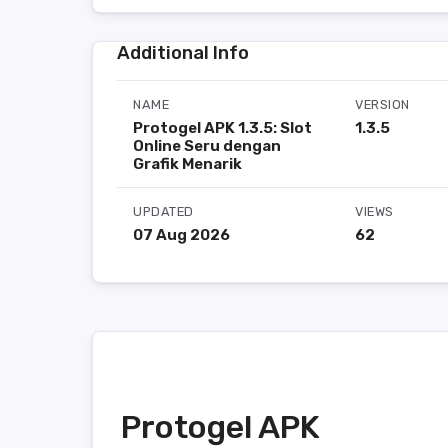
Additional Info
NAME
VERSION
Protogel APK 1.3.5: Slot
1.3.5
Online Seru dengan
Grafik Menarik
UPDATED
VIEWS
07 Aug 2026
62
Protogel APK