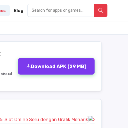
es
Blog
k
Download APK (29 MB)
visual