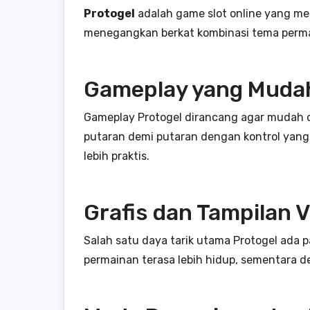
Protogel
adalah game slot online yang me
menegangkan berkat kombinasi tema permain
Gameplay yang Muda
Gameplay Protogel dirancang agar mudah 
putaran demi putaran dengan kontrol yang
lebih praktis.
Grafis dan Tampilan V
Salah satu daya tarik utama Protogel ada
permainan terasa lebih hidup, sementara d