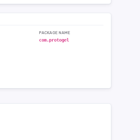
PACKAGE NAME
com.protogel