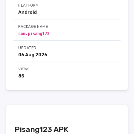
PLATFORM
Android
PACKAGE NAME
com.pisang123
UPDATED
06 Aug 2026
VIEWS
85
Pisang123 APK