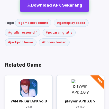
Download APK Sekarang
Tags:
#game slot online
#gameplay cepat
#grafis responsif
#putaran gratis
#jackpot besar
#bonus harian
Related Game
MOD
VAM VR Girl APK v6.8
playwin APK 3.8.9
v6.8
v3.8.9