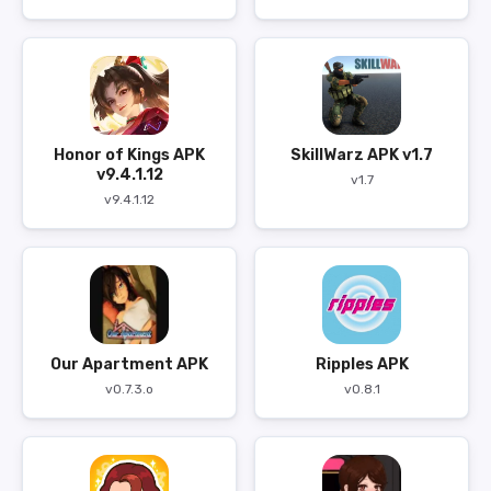
Honor of Kings APK
SkillWarz APK v1.7
v9.4.1.12
v1.7
v9.4.1.12
Our Apartment APK
Ripples APK
v0.7.3.o
v0.8.1