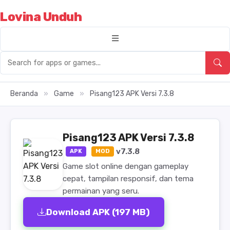
Lovina Unduh
Beranda
»
Game
»
Pisang123 APK Versi 7.3.8
Pisang123 APK Versi 7.3.8
v7.3.8
APK
MOD
Game slot online dengan gameplay
cepat, tampilan responsif, dan tema
permainan yang seru.
Download APK (197 MB)