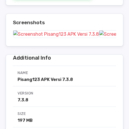
Screenshots
Additional Info
NAME
Pisang123 APK Versi 7.3.8
VERSION
7.3.8
SIZE
197 MB