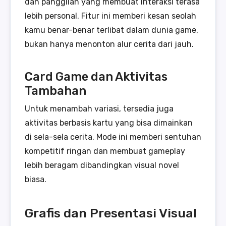
dan panggilan yang membuat interaksi terasa
lebih personal. Fitur ini memberi kesan seolah
kamu benar-benar terlibat dalam dunia game,
bukan hanya menonton alur cerita dari jauh.
Card Game dan Aktivitas
Tambahan
Untuk menambah variasi, tersedia juga
aktivitas berbasis kartu yang bisa dimainkan
di sela-sela cerita. Mode ini memberi sentuhan
kompetitif ringan dan membuat gameplay
lebih beragam dibandingkan visual novel
biasa.
Grafis dan Presentasi Visual