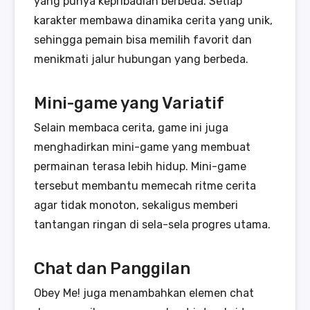
yang punya kepribadian berbeda. Setiap
karakter membawa dinamika cerita yang unik,
sehingga pemain bisa memilih favorit dan
menikmati jalur hubungan yang berbeda.
Mini-game yang Variatif
Selain membaca cerita, game ini juga
menghadirkan mini-game yang membuat
permainan terasa lebih hidup. Mini-game
tersebut membantu memecah ritme cerita
agar tidak monoton, sekaligus memberi
tantangan ringan di sela-sela progres utama.
Chat dan Panggilan
Obey Me! juga menambahkan elemen chat