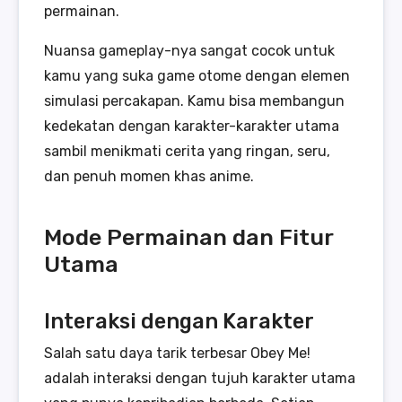
permainan.
Nuansa gameplay-nya sangat cocok untuk
kamu yang suka game otome dengan elemen
simulasi percakapan. Kamu bisa membangun
kedekatan dengan karakter-karakter utama
sambil menikmati cerita yang ringan, seru,
dan penuh momen khas anime.
Mode Permainan dan Fitur
Utama
Interaksi dengan Karakter
Salah satu daya tarik terbesar Obey Me!
adalah interaksi dengan tujuh karakter utama