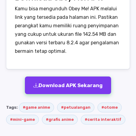
Kamu bisa mengunduh Obey Me! APK melalui
link yang tersedia pada halaman ini. Pastikan
perangkat kamu memiliki ruang penyimpanan
yang cukup untuk ukuran file 142.54 MB dan
gunakan versi terbaru 8.2.4 agar pengalaman
bermain tetap optimal.
Download APK Sekarang
Tags:
#game anime
#petualangan
#otome
#mini-game
#grafis anime
#cerita interaktif