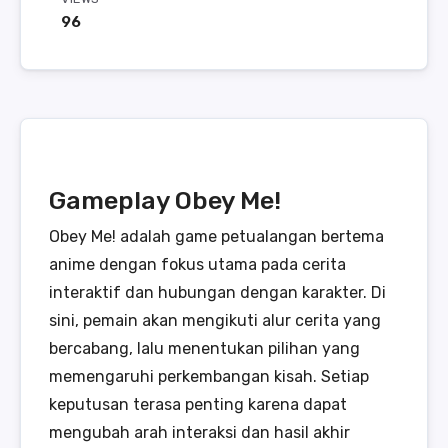
96
Gameplay Obey Me!
Obey Me! adalah game petualangan bertema
anime dengan fokus utama pada cerita
interaktif dan hubungan dengan karakter. Di
sini, pemain akan mengikuti alur cerita yang
bercabang, lalu menentukan pilihan yang
memengaruhi perkembangan kisah. Setiap
keputusan terasa penting karena dapat
mengubah arah interaksi dan hasil akhir