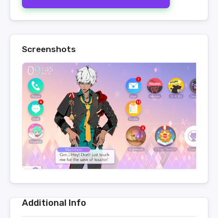
Screenshots
Additional Info