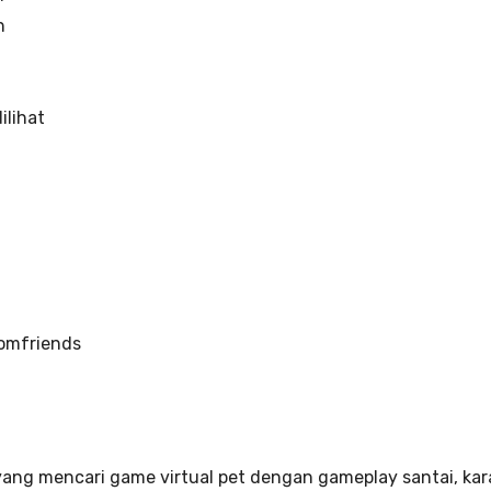
h
ilihat
tomfriends
ang mencari game virtual pet dengan gameplay santai, kara