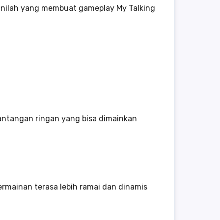
s. Inilah yang membuat gameplay My Talking
antangan ringan yang bisa dimainkan
ermainan terasa lebih ramai dan dinamis