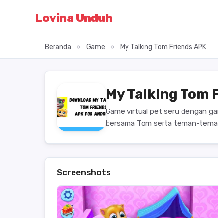
Lovina Unduh
Beranda
»
Game
»
My Talking Tom Friends APK
My Talking Tom 
Game virtual pet seru dengan gam
bersama Tom serta teman-tema
Screenshots