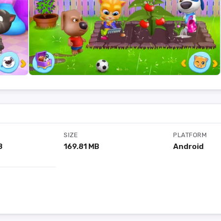
SIZE
PLATFORM
8
169.81 MB
Android