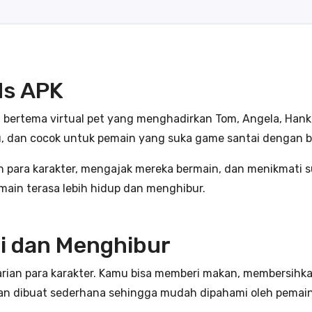
ds APK
 bertema virtual pet yang menghadirkan Tom, Angela, Hank
u, dan cocok untuk pemain yang suka game santai dengan ba
 para karakter, mengajak mereka bermain, dan menikmati s
ain terasa lebih hidup dan menghibur.
i dan Menghibur
harian para karakter. Kamu bisa memberi makan, membersih
inan dibuat sederhana sehingga mudah dipahami oleh pema