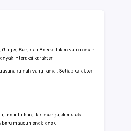
, Ginger, Ben, dan Becca dalam satu rumah
nyak interaksi karakter.
uasana rumah yang ramai. Setiap karakter
kan, menidurkan, dan mengajak mereka
in baru maupun anak-anak.