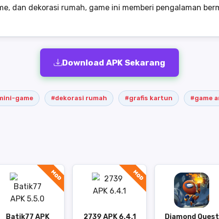
ame, dan dekorasi rumah, game ini memberi pengalaman be
Download APK Sekarang
mini-game
#dekorasi rumah
#grafis kartun
#game a
MOD
MOD
Batik77 APK
2739 APK 6.4.1
Diamond Quest