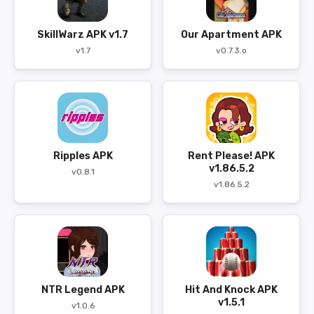
SkillWarz APK v1.7
Our Apartment APK
v1.7
v0.7.3.o
Ripples APK
Rent Please! APK
v1.86.5.2
v0.8.1
v1.86.5.2
NTR Legend APK
Hit And Knock APK
v1.5.1
v1.0.6