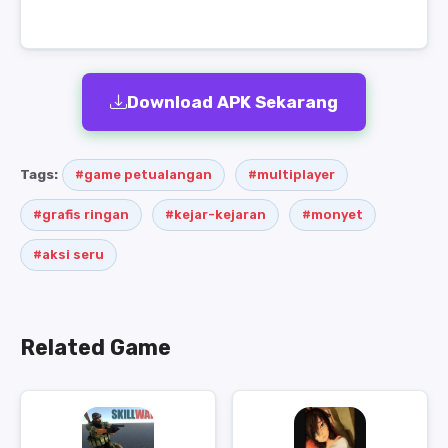
Download APK Sekarang
Tags:
#game petualangan
#multiplayer
#grafis ringan
#kejar-kejaran
#monyet
#aksi seru
Related Game