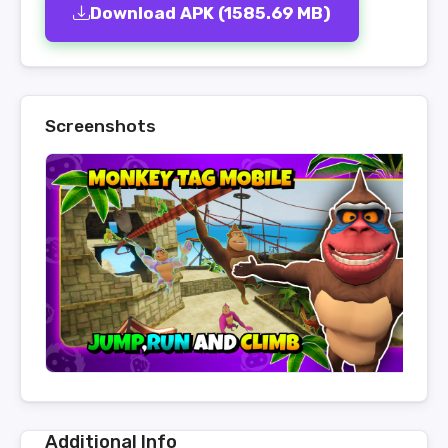
Download APK (1585.69 MB)
Screenshots
Additional Info