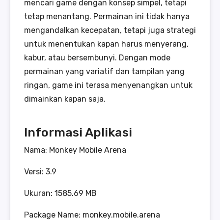
mencari game dengan konsep simpel, tetapi
tetap menantang. Permainan ini tidak hanya
mengandalkan kecepatan, tetapi juga strategi
untuk menentukan kapan harus menyerang,
kabur, atau bersembunyi. Dengan mode
permainan yang variatif dan tampilan yang
ringan, game ini terasa menyenangkan untuk
dimainkan kapan saja.
Informasi Aplikasi
Nama: Monkey Mobile Arena
Versi: 3.9
Ukuran: 1585.69 MB
Package Name: monkey.mobile.arena