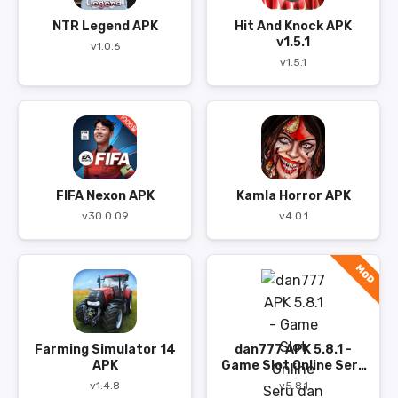
NTR Legend APK
Hit And Knock APK
v1.5.1
v1.0.6
v1.5.1
FIFA Nexon APK
Kamla Horror APK
v30.0.09
v4.0.1
MOD
Farming Simulator 14
dan777 APK 5.8.1 -
APK
Game Slot Online Seru
dan Cepat
v1.4.8
v5.8.1