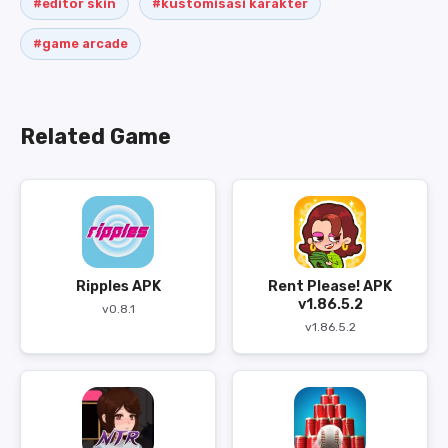
#editor skin
#kustomisasi karakter
#game arcade
Related Game
Ripples APK
Rent Please! APK
v1.86.5.2
v0.8.1
v1.86.5.2