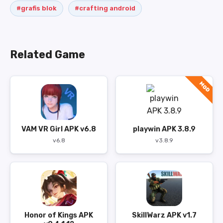
#grafis blok
#crafting android
Related Game
MOD
VAM VR Girl APK v6.8
playwin APK 3.8.9
v6.8
v3.8.9
Honor of Kings APK
SkillWarz APK v1.7