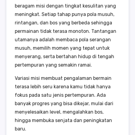
beragam misi dengan tingkat kesulitan yang
meningkat. Setiap tahap punya pola musuh,
rintangan, dan bos yang berbeda sehingga
permainan tidak terasa monoton. Tantangan
utamanya adalah membaca pola serangan
musuh, memilih momen yang tepat untuk
menyerang, serta bertahan hidup di tengah
pertempuran yang semakin ramai.
Variasi misi membuat pengalaman bermain
terasa lebih seru karena kamu tidak hanya
fokus pada satu jenis pertempuran. Ada
banyak progres yang bisa dikejar, mulai dari
menyelesaikan level, mengalahkan bos,
hingga membuka senjata dan peningkatan
baru.