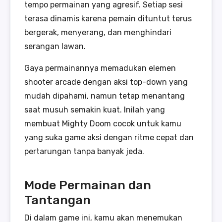
tempo permainan yang agresif. Setiap sesi
terasa dinamis karena pemain dituntut terus
bergerak, menyerang, dan menghindari
serangan lawan.
Gaya permainannya memadukan elemen
shooter arcade dengan aksi top-down yang
mudah dipahami, namun tetap menantang
saat musuh semakin kuat. Inilah yang
membuat Mighty Doom cocok untuk kamu
yang suka game aksi dengan ritme cepat dan
pertarungan tanpa banyak jeda.
Mode Permainan dan
Tantangan
Di dalam game ini, kamu akan menemukan