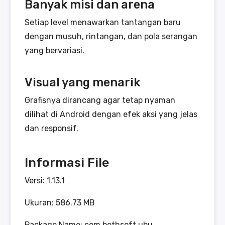
Banyak misi dan arena
Setiap level menawarkan tantangan baru
dengan musuh, rintangan, dan pola serangan
yang bervariasi.
Visual yang menarik
Grafisnya dirancang agar tetap nyaman
dilihat di Android dengan efek aksi yang jelas
dan responsif.
Informasi File
Versi: 1.13.1
Ukuran: 586.73 MB
Package Name: com.bethsoft.ubu