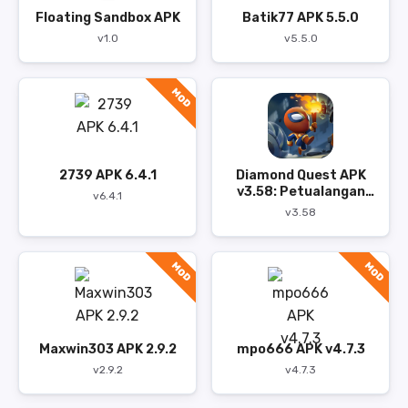
Floating Sandbox APK
Batik77 APK 5.5.0
v1.0
v5.5.0
MOD
2739 APK 6.4.1
Diamond Quest APK
v3.58: Petualangan
v6.4.1
Seru di Kuil dan Gua
v3.58
MOD
MOD
Maxwin303 APK 2.9.2
mpo666 APK v4.7.3
v2.9.2
v4.7.3