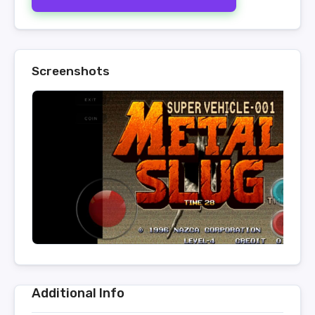
Screenshots
Additional Info