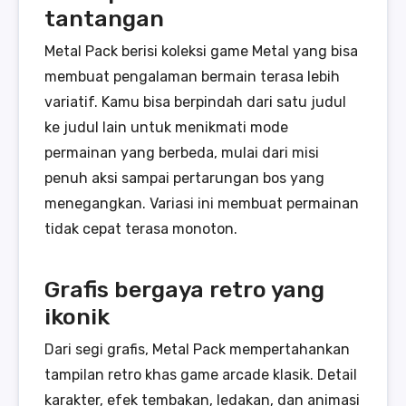
tantangan
Metal Pack berisi koleksi game Metal yang bisa
membuat pengalaman bermain terasa lebih
variatif. Kamu bisa berpindah dari satu judul
ke judul lain untuk menikmati mode
permainan yang berbeda, mulai dari misi
penuh aksi sampai pertarungan bos yang
menegangkan. Variasi ini membuat permainan
tidak cepat terasa monoton.
Grafis bergaya retro yang
ikonik
Dari segi grafis, Metal Pack mempertahankan
tampilan retro khas game arcade klasik. Detail
karakter, efek tembakan, ledakan, dan animasi