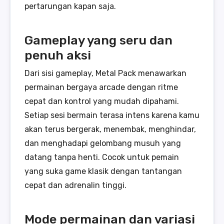
pertarungan kapan saja.
Gameplay yang seru dan
penuh aksi
Dari sisi gameplay, Metal Pack menawarkan
permainan bergaya arcade dengan ritme
cepat dan kontrol yang mudah dipahami.
Setiap sesi bermain terasa intens karena kamu
akan terus bergerak, menembak, menghindar,
dan menghadapi gelombang musuh yang
datang tanpa henti. Cocok untuk pemain
yang suka game klasik dengan tantangan
cepat dan adrenalin tinggi.
Mode permainan dan variasi