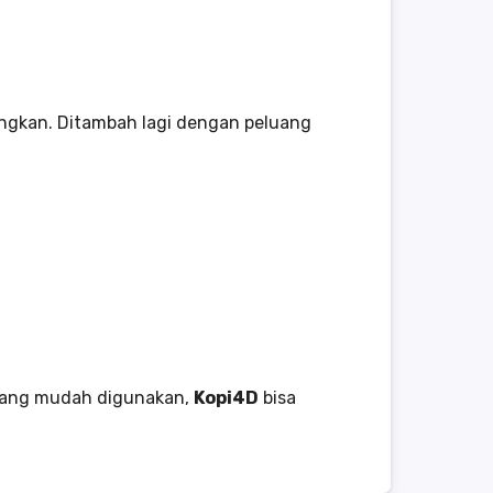
ngkan. Ditambah lagi dengan peluang
n yang mudah digunakan,
Kopi4D
bisa