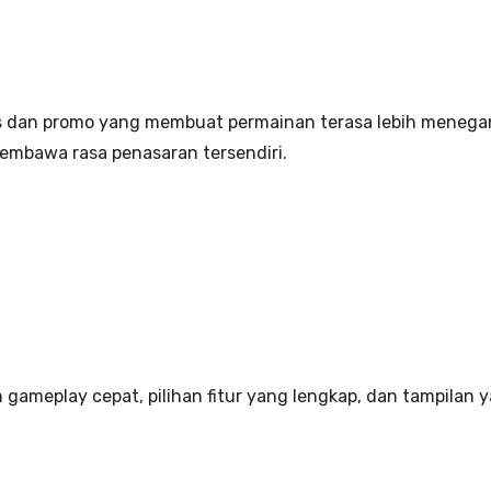
us dan promo yang membuat permainan terasa lebih menega
membawa rasa penasaran tersendiri.
 gameplay cepat, pilihan fitur yang lengkap, dan tampila