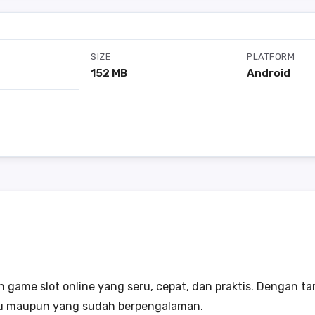
SIZE
PLATFORM
152 MB
Android
ame slot online yang seru, cepat, dan praktis. Dengan ta
aru maupun yang sudah berpengalaman.