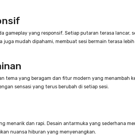
nsif
da gameplay yang responsif. Setiap putaran terasa lancar,
 juga mudah dipahami, membuat sesi bermain terasa lebi
ainan
ngan tema yang beragam dan fitur modern yang menambah k
ngan sensasi yang terus berubah di setiap sesi.
s yang menarik dan rapi. Desain antarmuka yang sederhana 
rikan nuansa hiburan yang menyenangkan.