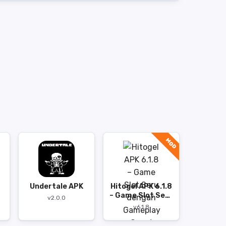
MOD
Undertale APK
Hitogel APK 6.1.8
– Game Slot Seru
v2.0.0
dengan
v6.1.8
Gameplay Cepat