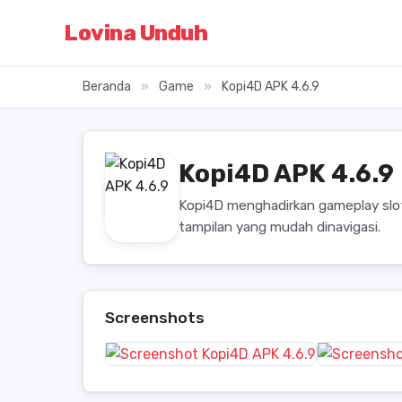
Lovina Unduh
Beranda
»
Game
»
Kopi4D APK 4.6.9
Kopi4D APK 4.6.9
Kopi4D menghadirkan gameplay slot
tampilan yang mudah dinavigasi.
Screenshots