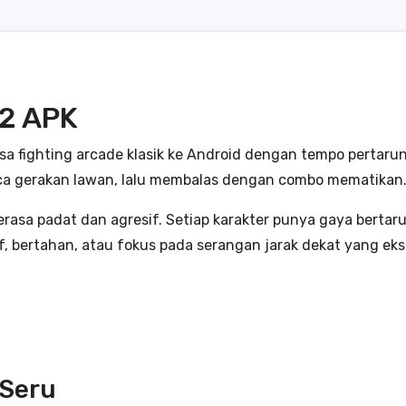
 2 APK
a fighting arcade klasik ke Android dengan tempo pertarun
ca gerakan lawan, lalu membalas dengan combo mematikan
terasa padat dan agresif. Setiap karakter punya gaya berta
f, bertahan, atau fokus pada serangan jarak dekat yang eksp
 Seru