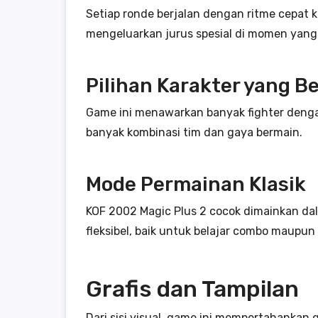
Setiap ronde berjalan dengan ritme cepat 
mengeluarkan jurus spesial di momen yang
Pilihan Karakter yang 
Game ini menawarkan banyak fighter dengan
banyak kombinasi tim dan gaya bermain.
Mode Permainan Klasik
KOF 2002 Magic Plus 2 cocok dimainkan da
fleksibel, baik untuk belajar combo maupun
Grafis dan Tampilan
Dari sisi visual, game ini mempertahankan g