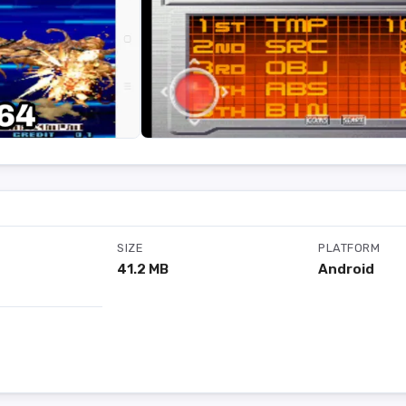
SIZE
PLATFORM
41.2 MB
Android