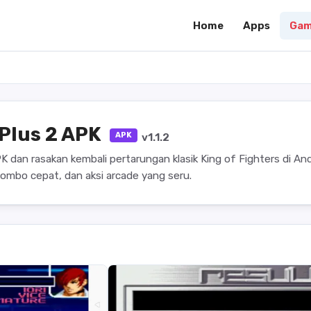
Home
Apps
Gam
Plus 2 APK
APK
v1.1.2
 dan rasakan kembali pertarungan klasik King of Fighters di An
combo cepat, dan aksi arcade yang seru.