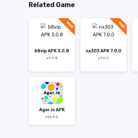
Related Game
MOD
MOD
b8vip APK 3.0.8
nx303 APK 7.0.0
v3.0.8
v7.0.0
Agar.io APK
v26.6.0