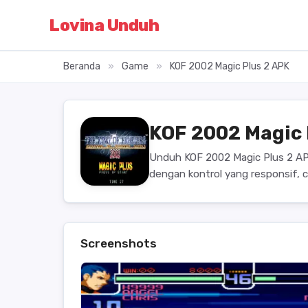
Lovina Unduh
Beranda
»
Game
»
KOF 2002 Magic Plus 2 APK
KOF 2002 Magic 
Unduh KOF 2002 Magic Plus 2 APK
dengan kontrol yang responsif, 
Screenshots