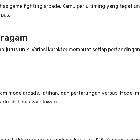
khas game fighting arcade. Kamu perlu timing yang tepat 
 pas.
Beragam
 jurus unik. Variasi karakter membuat setiap pertandinga
lam mode arcade, latihan, dan pertarungan versus. Mode-
 adu skill melawan lawan.
aya 2D klasik yang menjadi ciri khas seri KOF. Animasi seran