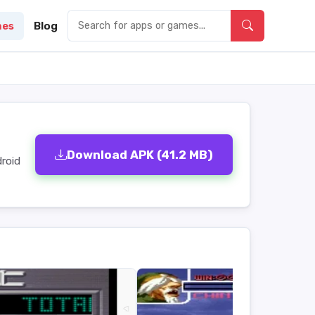
es
Blog
Download APK (41.2 MB)
droid