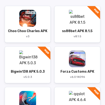
MOD
Choo Choo Charles APK
ss88bet APK 8.1.5
v3
v8.1.5
MOD
Bigwin138 APK 5.0.3
Forza Customs APK
v5.0.3
v6.0.14096
MOD