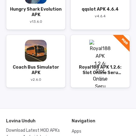
Hungry Shark Evolution
qqslot APK 4.6.4
APK
v4.6.4
v13.6.0
MOD
Coach Bus Simulator
Royal188 APK 1.2.6:
APK
Slot Online Seru
dengan Tampilan
v2.6.0
v1.2.6
Modern
Lovina Unduh
Navigation
Download Latest MOD APKs
Apps