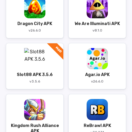
Dragon City APK
We Are Illuminati APK
v26.6.0
v8.1.0
MOD
Slot88 APK 3.5.6
Agar.io APK
v3.5.6
v26.6.0
Kingdom Rush Alliance
ReBrawl APK
APK