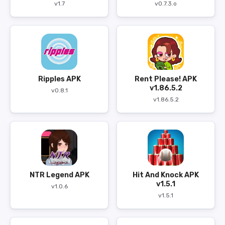
v1.7
v0.7.3.o
Ripples APK
Rent Please! APK
v1.86.5.2
v0.8.1
v1.86.5.2
NTR Legend APK
Hit And Knock APK
v1.5.1
v1.0.6
v1.5.1