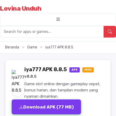
Lovina Unduh
Beranda
»
Game
»
iya777 APK 8.8.5
iya777 APK 8.8.5
APK
MOD
v8.8.5
Game slot online dengan gameplay cepat,
bonus harian, dan tampilan modern yang
nyaman dimainkan.
Download APK (77 MB)